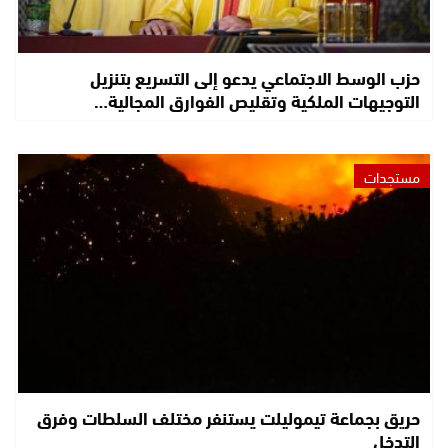
حزب الوسط الاجتماعي يدعو إلى التسريع بتنزيل
التوجيهات الملكية وتقليص الفوارق المجالية…
مستجدات
حريق بجماعة تيموليلت يستنفر مختلف السلطات وفرق
التدخل