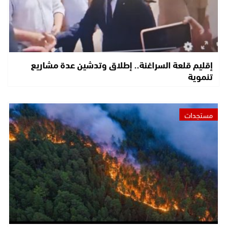
إقليم قلعة السراغنة.. إطلاق وتدشين عدة مشاريع
تنموية
مستجدات