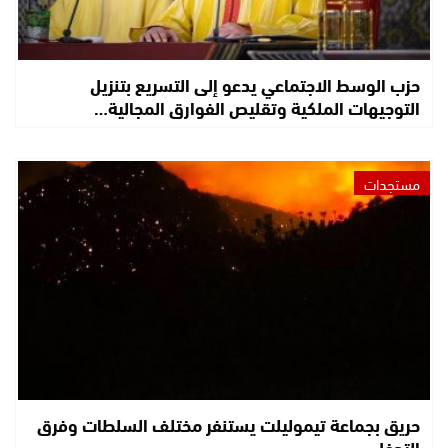
حزب الوسط الاجتماعي يدعو إلى التسريع بتنزيل
التوجيهات الملكية وتقليص الفوارق المجالية…
مستجدات
حريق بجماعة تيموليلت يستنفر مختلف السلطات وفرق
التدخل