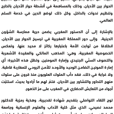
الحوار بين الأديان، وذلك بالمساهمة في أنشطة حوار الأديان بالخارج
وتنظيم ندوات بالداخل، وكل ذلك لوضع الدين في خدمة السلم
العالمي.
بالإشارة إلى أن الدستور المغربي يضمن حرية ممارسة الشؤون
الدينية، وإلى دور المملكة المغربية في ترسيخ الحوار بين الأديان،
انطلاقا من ثوابت الأمة باعتبارها ركائز لا محيد عنها، وتعكس
الخصوصية المغربية، وهي: المذهب المالكي والعقيدة الأشعربة
والتصوف السنّي الجنيدي وإمارة المومنين، وتظل هذه الأخيرة؛ أي
إمارة المونين الضامن الوحيد والأوحد للأمن الروحي للمغاربة قاطبة.
ولا غرابة في ذلك، فقد دأب الملوك العلويون منذ قرون على سلوك
منهج التحاور والتشاور بين الأديان، فتمّ لهم ما أرادوا بحيث، استتبّت
أجواء من التعايش الحضاري في المغرب على مرّ الدّهور.
توج اللقاء التواصلي بتقديم شهادة تقديرية، وهذية رمزية للدكتور
محمد نصيحي، الذي مثل كلية الآداب والعلوم الإنسانية وجامعة
السلطان مولاي سليمان أسمى تمثيل مع أخذ صور تذكارية، كما نوّه