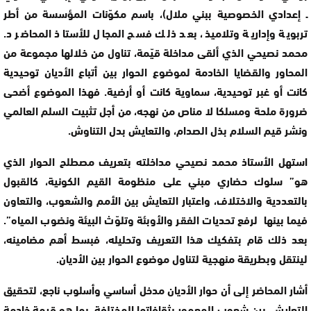
ـ إعدادي الخصوصية ببني ملال)، باسم مكوّنات المؤسسة من أطر
تربوية وإدارية وتلاميذ، بعد ذلك فسح المجال للأستاذ المحاضر د.
محمد نصيحي الذي ألقى مداخلة قيّمة، تناول من خلالها مجموعة من
المحاور والقضايا الخادمة لموضوع الحوار بين أتباع الأديان توحيدية
كانت أو غبر توحيدية، سماوية كانت أو أرضية. فهذا الموضوع أضحى
ضرورة ملحة ومسلكا لا مناص من نهجه، من أجل تثبيت السلم العالمي
ونشر قيم السلام بذل الصدام، والتعايش بدل التناوش.
استهل الأستاذ محمد نصيحي مداخلته بتعريف مصطلح الحوار الذي
هو” سلوك حضاري مبني على منظومة القيم الكونية، كالقبول
بالتعددية والاختلاف، واعتبار التعايش بين الأمم والشعوب، والتعاون
فيما بينها لرفع تحديات الفقر والأوبئة وتلوّث البيئة ونضوب المياه”.
بعد ذلك قام بتفكيك هذا التعريف وتحليله، فبسط أهم مضامينه،
لينتقل وبطريقة منهجية لتناول موضوع الحوار بين الأديان.
أشار المحاضر إلى أن حوار الأديان مدخل أساسي وأسلوب ناجع، لتحقيق
التعايش، بين شعوب المعمور بثقافاتها المختلفة، بما هو قيمة خادمة