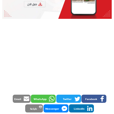
Email
WhatsApp
Twitter
Facebook
LinkedIn
Messenger
طباعة