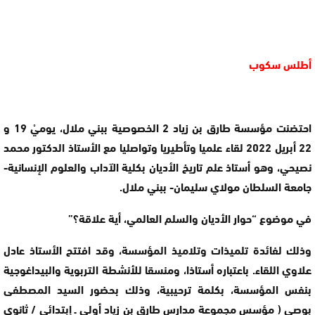
أطلس سكوب
احتضنت مؤسسة طارق بن زياد 2 الخصوصية ببني ملال، يوميْ 19 و
22 أبريل 2022 لقاء علميا وتأطيريا وتواصليا مع الأستاذ الدكتور محمد
نصيحي، وهو أستاذ علم تاريخ الأديان بكلية الآداب والعلوم الإنسانية-
جامعة السلطان مولاي سليمان- ببني ملال.
في موضوع “حوار الأديان والسلم العالمي، أية علاقة؟”
وذلك لفائدة تلميذات وتلاميذ المؤسسة، وقد افتتح الأستاذ عادل
علاوي اللقاء. باعتباره أستاذا، ومنسقا للأنشطة التربوية والبيداغوجية
بنفس المؤسسة، بكلمة ترحيبية، وذلك بحضور السيد المصطفى
بوصي ( مؤسس مجموعة مدارس طارق بن زياد أولي ـ إبتدائي / ثانوي