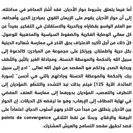
أما فيما يتعلق بشروط حوار الأديان، فقد أشار المحاضر في مداخلته،
إلى أن حوار الأديان يقوم على الإيمان القوي بمبادئ الدين وأهدافه،
مع العلم الواسع بقضاياه وبالحرية والاستقلال في التفكير، بعيداً عن
كل معاني الوصاية الفكرية والضغوط السياسية والمذهبية للوصول،
كلّ ذلك من أجل تأكيد الاعتراف بحق الآخر في ممارسة شعائره الدينية
بكل حرية واطمئنان، ويرتكز على مجموعة من المبادئ؛ كالدعوة إلى
سبيل الله بالحكمة والموعظة الحسنة، ومجادلة الغير باللّين واللّطف
ورحابة الصدر، وذلكم هو المقصد من قول الله تعالى ” ادع إلى سبيل
ربك بالحكمة والموعظة الحسنة وجادلهم بالتي هي أحسن” [سورة
المائدة، الآية 125] فيتم بذلك نبذ التشدد والتنطّع ،المؤديان إلى
التطرف والتعصب، المؤديان بدورهما إلى ممارسة العنف، المفضي
في نهاية المطاف إلى الإرهاب؛ وهو ما ترفضه كل الديانات. إن الحوار
بين الأديان ينطلق من مبدأ حب الآخر ونهج أسلوب الحجاج، اعتماداً على
البرهنة والإقناع، وبحثا عن نقط التلاقي points de convergence
قصد تحقيق مقصد التسامح والعيش المشترك.