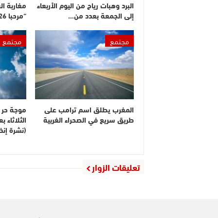
البرد وهبات رياح من اليوم الأربعاء
مغاربة ال
إلى الجمعة بعدد من…
“مرحبا 2026”
مجتمع
مجتمع
المغرب يطلق اسم ترامب على
موجة حر م
طريق سريع في الصحراء الغربية
الثلاثاء 
(نشرة إنذا
تعليقات الزوار