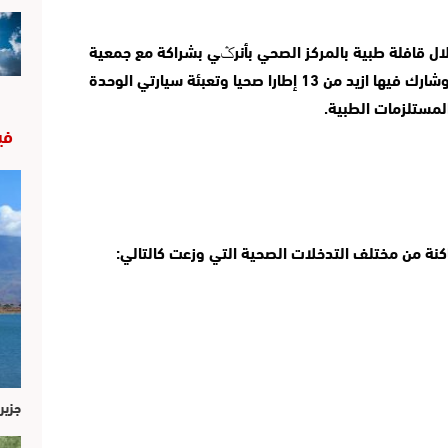
نظمت مندوبية الصحة والحماية الإجتماعية بأزيلال قافلة طبية بالمركز الصحي بأنرݣي بشراكة مع جمعية 
تايمات بأزيلال وبتنسيق مع السلطات المحلية، وشارك فيها ازيد من 13 إطارا صحيا وتعبئة سيارتي الوحدة 
المستلزمات الطبية.
في
جزير