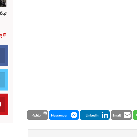
تيڭل
تاب
Email
LinkedIn
Messenger
طباعة