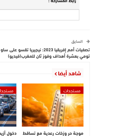
السابق
تصفيات أمم إفريقيا 2023: نيجيريا تقسو على ساو
تومي بعشرة أهداف وفوز ثان للمغرب(فيديو)
شاهد أيضا
مستجدات
مستجدا
موجة حر وزخات رعدية مع تساقط