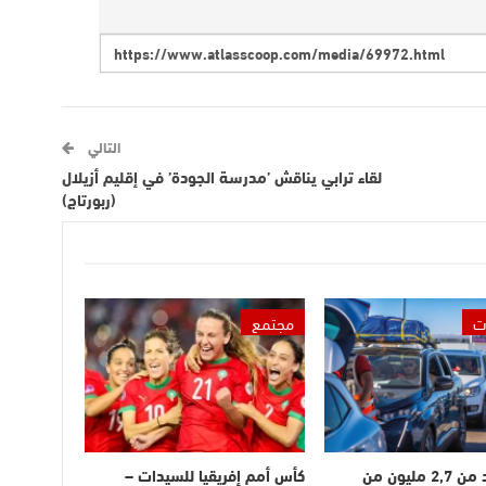
التالي
لقاء ترابي يناقش ’مدرسة الجودة’ في إقليم أزيلال
(ربورتاج)
ت
مجتمع
دخول أزيد من 2,7 مليون من
كأس أمم إفريقيا للسيدات –