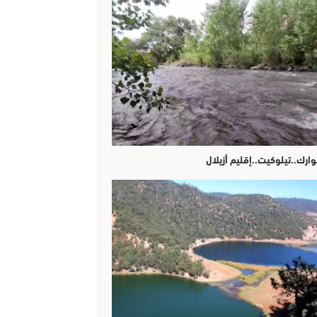
وارك..تيلوكيت..إقليم أزيلال