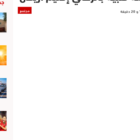
جد
مجتمع