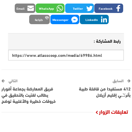
Email
WhatsApp
Twitter
Facebook
LinkedIn
Messenger
طباعة
رابط المشاركة :
السابق
التالي
412 مستفيدا من قافلة طبية
فريق المعارضة بجماعة أفورار
بأنرݣي إقليم أزيلال
يطالب لفتيت بالتحقيق في
خروقات خطيرة والأغلبية توضح
تعليقات الزوار