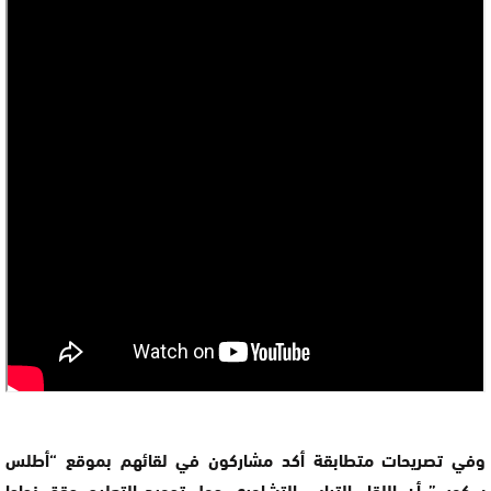
وفي تصريحات متطابقة أكد مشاركون في لقائهم بموقع “أطلس
سكوب” أن اللقاء الترابي التشاوري حول تجويد التعليم حقق نجاحا