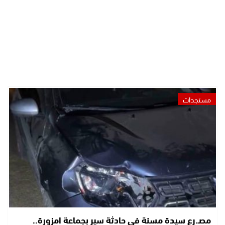
مستجدات
مصـ.رع سيدة مسنة في حادثة سير بجماعة امزورة..