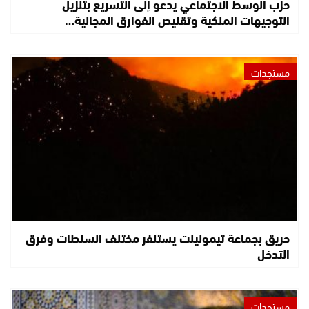
حزب الوسط الاجتماعي يدعو إلى التسريع بتنزيل
التوجيهات الملكية وتقليص الفوارق المجالية…
مستجدات
حريق بجماعة تيموليلت يستنفر مختلف السلطات وفرق
التدخل
مستجدات