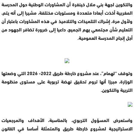
والتكوين لجهة بني ملال خينفرة أن المشاورات الوطنية حول المدرسة
المغربية أخذت أبعادا متعددة ومستويات مختلفة، مشيرا إلى أنه يتم،
ولأول مرة، إشراك التلميذات والتلاميذ في هذه المشاورات باعتبار أن
التعليم شأن مجتمعي يهم الجميع، داعيا إلى ضرورة تضافر الجهود من
أجل إنجاح المدرسة العمومية.
وتوقف “لهمام”، عند مشروع خارطة طريق 2022- 2026 التي وضعتها
الوزارة، مبرزا أنها تروم تحقيق نهضة تربوية على مستوى منظومة
التربية والتكوين.
واستعرض المسؤول التربوي، بالمناسبة، الأهداف والمرجعيات
الاستراتيجية لمشروع خارطة طريق والمتمثلة أساسا في القانون