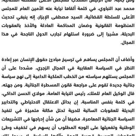
محمد عبد النباوي، في كلمة ألقاها نيابة عنه الأمين العام للمجلس
الأعلى للسلطة القضائية، السيد مصطفى الإبزار، إنه ينبغي تحديث
المنظومة القانونية وضمان المحاكمة العادلة والأخذ بالعقوبات
البديلة، مشيرا إلى ضرورة استلهام تجارب الدول الناجحة في هذا
المجال.
وأضاف أن المجلس يساهم في ترسيخ مبادئ حقوق الإنسان عبر إعادة
النظر في السياسة العقابية في المجال الزجري، مشددا على أن
المجلس يستلهم سياسته من الخطب الملكية الداعية إلى نهج سياسة
جنائية جديدة تقوم على مراجعة قانون المسطرة الجنائية. ومن جهته،
قال الوكيل العام للملك، رئيس النيابة العامة، مولاي الحسن الداكي،
في كلمة بنفس المناسبة، إن بدائل الاعتقال الاحتياطي والتدابير
البديلة للعقوبات السالبة للحرية تحتل مكانة متميزة في تنفيذ
السياسة الجنائية المعاصرة، مضيفا أن من شأن إدراجها في التشريعات
الوطنية وتفعيلها على الوجه المطلوب أن يسهم في تخفيف وطئ
العقوبات الحبسية قصيرة المدة وآثارها السلبية، لا سيما تلك