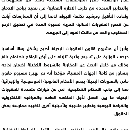
والتدابير المتخذة من طرف الادارة العقابية في تنفيذ برامج الإدماج
وإعادة التأهيل وترشيد تكلفة الإيواء، لافتا إلى أن الممارسات أبانت
عن قصور العقوبات السالبة للحرية قصيرة المدة في تحقيق الردع
المطلوب والحد من حالات العود إلى الجريمة.
وأبرز أن مشروع قانون العقوبات البديلة أصبح يشكل رهانا أساسيا
حرصت الوزارة على تسريع وثيرة تنزيله على أرض الواقع باهتمام بالغ
وذلك من خلال البحث عن المقاربة والشروط الكفيلة لضمان نجاحه
بتشاور مع كافة الجهات المعنية، مؤكدا أنه تم تهيئ مشروع قانون
خاص بالعقوبات البديلة يجمع الأحكام القانونية الموضوعية والإجرائية
معا إلى جانب الاحكام التنظيمية، نص عن خيارات متعددة للعقوبات
البديلة ما بين العمل لأجل المنفعة العامة والمراقبة الالكترونية
والغرامة اليومية وتدابير علاجية وتأهيلية أخرى لتقييد ممارسة بعض
الحقوق.
ومن جانبه، قال الرئيس المنتدب للمجلس الأعلى للسلطة القضائية،