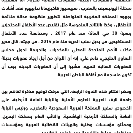
ممثلة اليونيسيف بالمغرب ، سبيسيوز هاكيزيمانا ندابيهور فقد أشادت
بجهود المملكة المغربية المتواصلة لتطوير منظومة عدالة ملائمة
للأطفال ، وكذا بالنتائج الملموسة مثل تقليص عدد الأطفال المحتجزين
بنسبة 30 في المائة منذ عام 2017 ، ومضاعفة عدد الأطفال
المستفيدين من بديل سلب الحرية منذ عام 2014 . من جهته، قال مدير
مكتب الأمم المتحدة المعني بالمخدرات والجريمة لدول مجلس
التعاون الخليجي، حاتم علي، إنه آن الأوان من أجل ايجاد عقوبات بديلة
للعقوبات السالبة للحرية، مشيرا إلى أن العقوبات البديلة يجب أن
تكون منسجمة مع ثقافة البلدان العربية.
وحضر افتتاح هذه الندوة الرابعة، التي عرفت توقيع مذكرة تفاهم بين
جامعة نايف العربية للعلوم الأمنية والنيابة العامة الأردنية، على
الخصوص سفير المملكة العربية السعودية بالمغرب، ورئيس النيابة
العامة بالمملكة الأردنية الهاشمية، والنائب العام بمملكة البحرين،
وممثلو مؤسسات وطنية والهيئات القضائية العربية ومؤسسات
ومنظمات دولية وإقليمية ومسؤولون قضائيون.