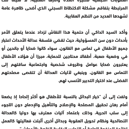
المرتبطة بتفاقم مشكلة الاكتظاظ السجني الذي أضحى ظاهرة عامة
تشهدها العديد من النظم العقابية.
وأكد السيد الداكي أن حتمية هذا النقاش تزداد عندما يتعلق الأمر
بأحداث دون سن المسؤولية، حيث تقضي فلسفة عدالة الأحداث اعتبار
جميع الأطفال في تماس مع القانون، سواء كانوا ضحايا أو جانحين أو
في وضعية صعبة، أطفالا محتاجين للحماية، مبرزا أن هؤلاء الأطفال
يعتبرون ضحايا عوامل وظروف شخصية واجتماعية ساقتهم إلى
التماس مع القانون، وينبغي لآليات العدالة أن تتقصى مصلحتهم
الفضلى عند اختيار التدبير الأنسب لهم.
ولفت إلى أن “خيار البدائل بالنسبة للأطفال هو أكثر إلحاحا إذ يضعنا
أمام رهان تحقيق المصلحة والإصلاح والتأهيل والإدماج دون اللجوء
إلى سلب الحرية، وذلك باعتماد آليات معترف بها دوليا كالعدالة
التصالحية ونظام تحويل العقوبة وبدائل أخرى أثبتت فعاليتها كالعمل
لفائدة المنفعة العامة أو التدابير الرقابية الخاصة بالأحداث “.