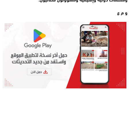
و م ع