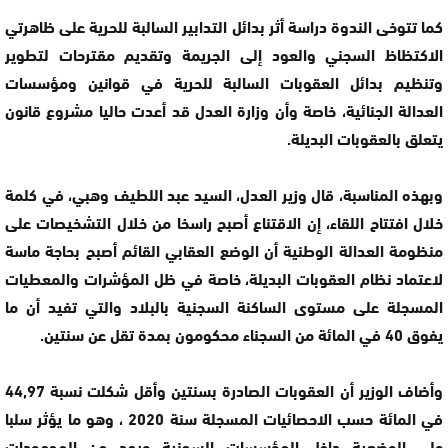
كما تتوخى الندوة دراسة أثر بدائل التدابير السالبة للحرية على ظاهرتي
الاكتظاظ السجني والعود إلى الجريمة وتقديم مقترحات لتطوير
وتنظيم بدائل العقوبات السالبة للحرية في قوانين ومؤسسات
العدالة الجنائية، خاصة وأن وزارة العدل قد أعدت حاليا مشروع قانون
يتعلق بالعقوبات البديلة.
وبهذه المناسبة، قال وزير العدل، السيد عبد اللطيف وهبي، في كلمة
خلال افتتاح اللقاء، إن الاقتناع أصبح راسخا من خلال التشخيصات على
منظومة العدالة الوطنية أن الوضع العقابي القائم أصبح بحاجة ماسة
لاعتماد نظام العقوبات البديلة، خاصة في ظل المؤشرات والمعطيات
المسجلة على مستوى الساكنة السجنية بالبلاد والتي تفيد أن ما
يفوق 40 في المائة من السجناء محكومون بمدة تقل عن سنتين.
وأضاف الوزير أن العقوبات الصادرة بسنتين وأقل شكلت نسبة 44,97
في المائة حسب الاحصائيات المسجلة سنة 2020 ، وهو ما يؤثر سلبا
على الوضعية داخل المؤسسات السجنية ويحد من المجهودات