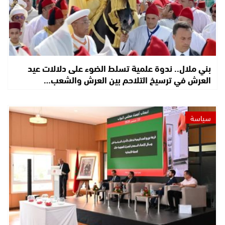
بني ملال.. ندوة علمية تسلط الضوء على دلالات عيد
العرش في ترسيخ التلاحم بين العرش والشعب…
سياسة