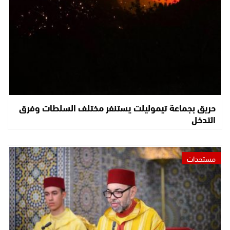
حريق بجماعة تيموليلت يستنفر مختلف السلطات وفرق
التدخل
مستجدات