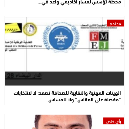
محطة تؤسس لمسار أكاديمي واعد في…
مجتمع
الهيئات المهنية والنقابية للصحافة تصعّد: لا لانتخابات
“مفصلة على المقاس” ولا للمساس…
رأي خاص