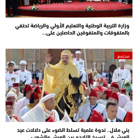
وزارة التربية الوطنية والتعليم الأولي والرياضة تحتفي
بالمتفوقات والمتفوقين الحاصلين على…
مجتمع
بني ملال.. ندوة علمية تسلط الضوء على دلالات عيد
العرش في ترسيخ التلاحم بين العرش والشعب…