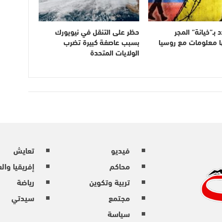
 بـ”خيانة” المجر
حظر على التنقل في نيويورك
ا معلومات مع روسيا
بسبب عاصفة كبيرة تضرب
الولايات المتحدة
فيديو
تعايش
محاكم
إفريقيا وال
تربية وتكوين
رياضة
مجتمع
سيدتي
سياسة