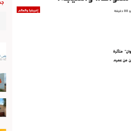
جد
إفريقيا والعالم
ن” متأثرة
ين من عمره،