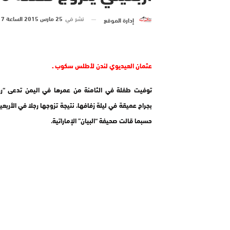
نشر في
25 مارس 2015 الساعة 7 و 00 دقيقة
إدارة الموقع
عثمان العيديوي لندن لأطلس سكوب ـ
توفيت طفلة في الثامنة من عمرها في اليمن تدعى “روا
بجراح عميقة في ليلة زفافها، نتيجة تزوجها رجلا في الأربع
حسبما قالت صحيفة “البيان” الإماراتية.