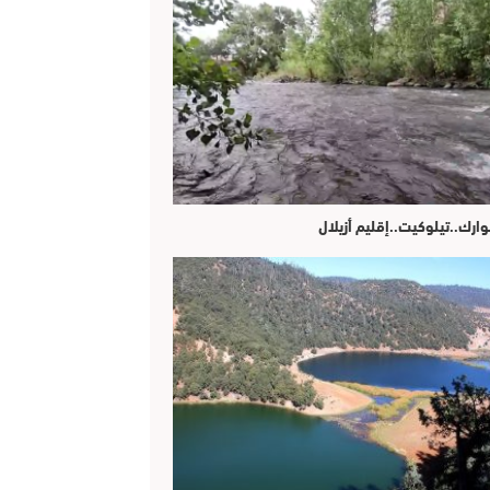
وارك..تيلوكيت..إقليم أزيلال