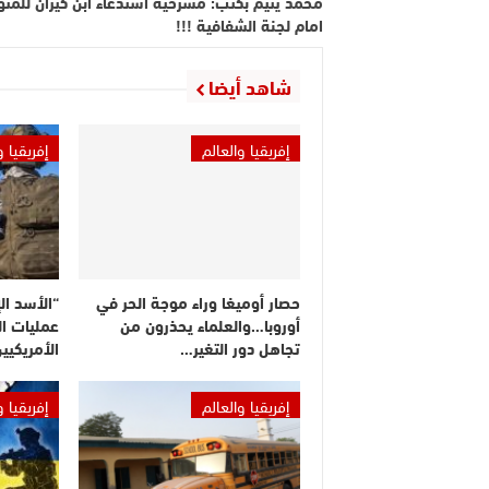
محمد يتيم بكتب: مسرحية استدعاء ابن كيران للمثو
امام لجنة الشفافية !!!
شاهد أيضا
إفريقيا والعالم
إفريقيا و
حصار أوميغا وراء موجة الحر في
أوروبا…والعلماء يحذرون من
عمليات ال
تجاهل دور التغير…
الأمريكيي
إفريقيا والعالم
إفريقيا و