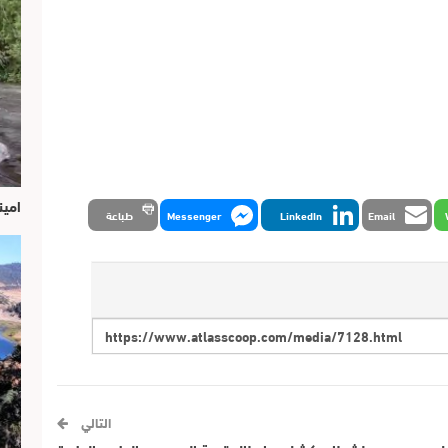
امين
Email
LinkedIn
Messenger
طباعة
التالي