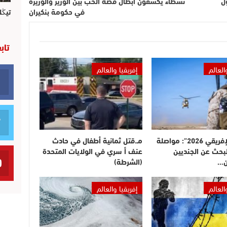
ل
نشطاء يكشفون ابطال قصة الحب بين الوزير والوزيرة
في حكومة بنكيران
تيڭل
تاب
العالم
إفريقيا والعالم
“الأسد الإفريقي 2026”: مواصلة
مـ.قتل ثمانية أطفال في حادث
بحث عن الجنديين
عنف أ سري في الولايات المتحدة
ن…
(الشرطة)
العالم
إفريقيا والعالم