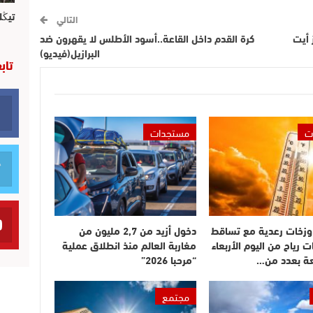
تيڭل
التالي
 أيت
كرة القدم داخل القاعة..أسود الأطلس لا يقهرون ضد
البرازيل(فيديو)
تاب
ت
مستجدات
وزخات رعدية مع تساقط
دخول أزيد من 2,7 مليون من
ت رياح من اليوم الأربعاء
مغاربة العالم منذ انطلاق عملية
عة بعدد من…
“مرحبا 2026”
مجتمع