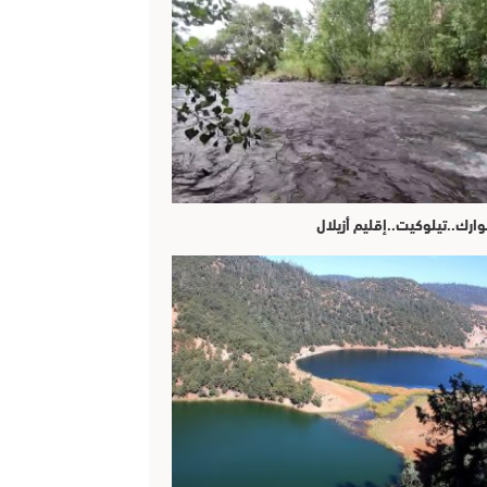
وارك..تيلوكيت..إقليم أزيلال