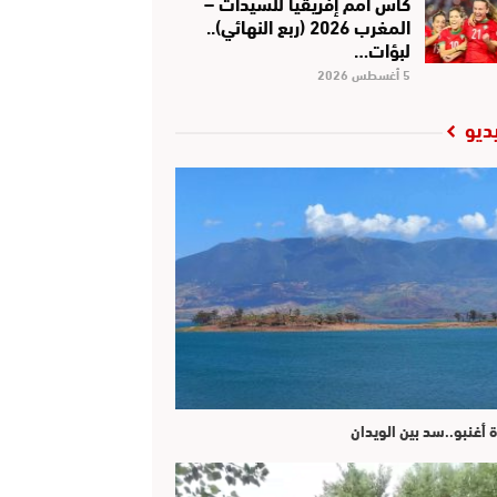
كأس أمم إفريقيا للسيدات –
المغرب 2026 (ربع النهائي)..
لبؤات…
5 أغسطس 2026
ديو
ة أغنبو..سد بين الويدان