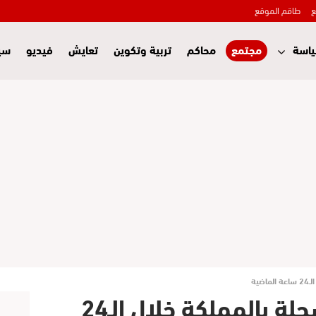
ع
طاقم الموقع
اسة
مجتمع
محاكم
تربية وتكوين
تعايش
فيديو
سي
ية
مقاييس الأمطار المسجلة بالمملكة خلال الـ24