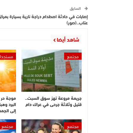
السابق
إصابات في حادثة اصطدام دراجة نارية بسيارة بمركز
عتاب..(صور)
شاهد أيضا
مجتمع
مستجدا
جريمة مروعة تهز سوق السبت..
موجة حر 
قتيل وثلاثة جرحى في عراك دام
البرد وهبا
إلى الجم
مجتمع
مجتمع