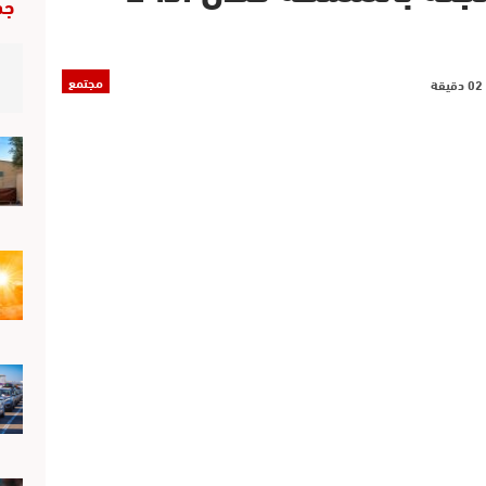
جد
مجتمع