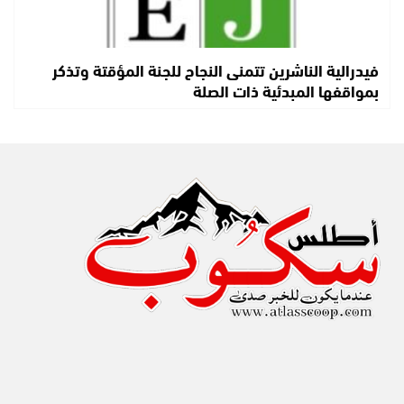
فيدرالية الناشرين تتمنى النجاح للجنة المؤقتة وتذكر
بمواقفها المبدئية ذات الصلة