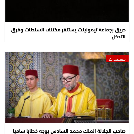
حريق بجماعة تيموليلت يستنفر مختلف السلطات وفرق
التدخل
مستجدات
صاحب الجلالة الملك محمد السادس يوجه خطابا ساميا