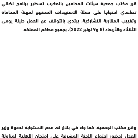
قرر مكتب جمعية هيئات المحامين بالمغرب تسطير برنامج نضالي
تصاعدي احتجاجا على حملة الاستهداف الممنهج لمهنة المحاماة
وتغييب المقاربة التشاركية، يبتدئ بالتوقف عن العمل طيلة يومي
الثلاثاء والأربعاء (8 و9 نونبر 2022)، بجميع محاكم المملكة.
وقرر مكتب الجمعية، كما جاء في بلاغ له، عدم الاستجابة لدعوة وزير
العدل لحضور اجتماع اللجنة المشرفة على امتحان الأهلية لمزاولة