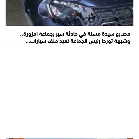
مصـ.رع سيدة مسنة في حادثة سير بجماعة امزورة..
وشبهة تورط رئيس الجماعة تعيد ملف سيارات…