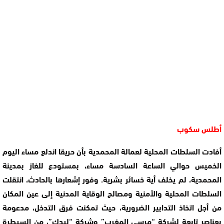
أطلس سكوب
أفادت السلطات المحلية لعمالة المحمدية بأن حريقا اندلع مساء اليوم
الخميس حوالي الساعة السادسة مساء، بمستودع للغاز بمدينة
المحمدية، لم يخلف أية خسائر بشرية. وفور إشعارها بالحادث، انتقلت
السلطات المحلية والأمنية ومصالح الوقاية المدنية إلى عين المكان
من أجل اتخاذ التدابير الضرورية، حيث تمكنت فرق التدخل، مدعومة
بعناصر تابعة لشركة “مرسى المغرب” وشركة “ليدك”، من السيطرة