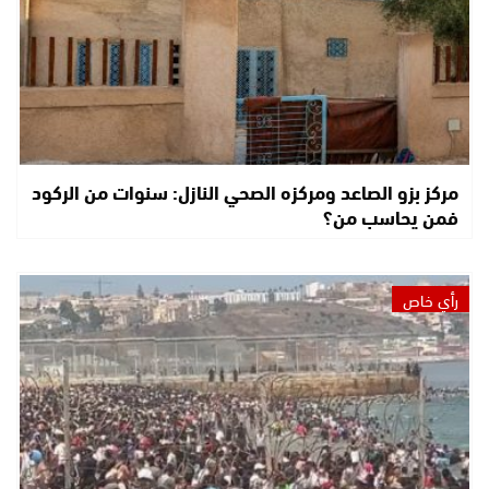
مركز بزو الصاعد ومركزه الصحي النازل: سنوات من الركود
فمن يحاسب من؟
رأي خاص