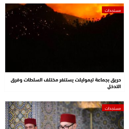
مستجدات
حريق بجماعة تيموليلت يستنفر مختلف السلطات وفرق
التدخل
مستجدات