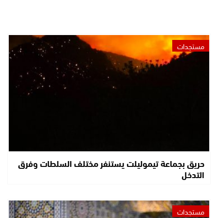
مستجدات
حريق بجماعة تيموليلت يستنفر مختلف السلطات وفرق
التدخل
مستجدات