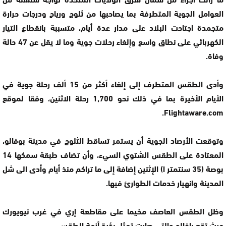
العوامل الجوية المتطرفة بما يصاحبها من ثلوج ورياح ودرجات حرارة
متجمدة اجتاحت البلاد على مدار عدة أيام، متسببة بانقطاع التيار
الكهربائي على نطاق واسع وإلغاء رحلات جوية وما لا يقل عن 47 حالة
وفاة.
وأدى الطقس المتطرف إلى إلغاء أكثر من 15 ألف رحلة جوية في
الأيام الأخيرة بما في ذلك نحو 1,700 رحلة الاثنين، وفقا لموقع
Flightaware.com.
وتوقعت الأرصاد الجوية أن يستمر تساقط الثلوج في مدينة بوفالو،
المعتادة على الطقس الشتوي السيء، وأن تضاف طبقة سمكها 14
بوصة (35 سنتمتر ا) الإثنين إضافة إلى ما تراكم منذ أيام وأدى الى شل
المدينة وانهيار خدمات الطوارئ فيها.
وظل الطقس العاصف مخيما على مقاطعة إري في غرب نيويورك
حيث تقع بافالو والتي صارت تمثل بؤرة أزمة الطقس.