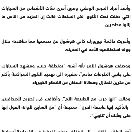
وأنقذ أفراد الحرس الوطني وفرق أخرى مئات الأشخاص من السيارات
التي دفنت تحت الثلوج، لكن السلطات قالت إن المزيد من الناس ما
زالوا محاصرين.
وأعربت حاكمة نيويورك كاثي هوشول عن صدمتها مما شاهدته خلال
جولة استطلاعية الأحد في المدينة.
ووصفت هوشول الأمر بأنه أشبه “بمنطقة حرب، ومشهد السيارات
على جانبي الطرقات صادم”، مشيرة الى تهديد الثلوج المتراكمة بأكثر
من مترين للمنازل ومعاناة السكان من انقطاع الكهرباء.
وقالت “انها حرب مع الطبيعة الأم”. وأضافت في تصريح للصحافيين
“بالتأكيد إنها عاصفة القرن”، مضيفة أن “من السابق لأوانه القول إنها
على وشك أن تنتهي”.
أدى الطقس القاسي إلى انخفاض درجات الحرارة في 48 ولاية أميركية