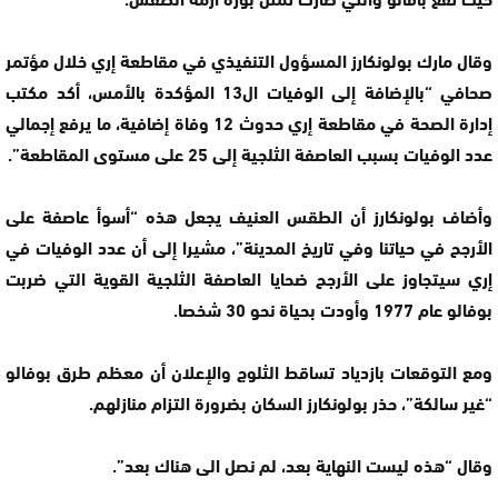
وقال مارك بولونكارز المسؤول التنفيذي في مقاطعة إري خلال مؤتمر
صحافي “بالإضافة إلى الوفيات ال13 المؤكدة بالأمس، أكد مكتب
إدارة الصحة في مقاطعة إري حدوث 12 وفاة إضافية، ما يرفع إجمالي
عدد الوفيات بسبب العاصفة الثلجية إلى 25 على مستوى المقاطعة”.
وأضاف بولونكارز أن الطقس العنيف يجعل هذه “أسوأ عاصفة على
الأرجح في حياتنا وفي تاريخ المدينة”، مشيرا إلى أن عدد الوفيات في
إري سيتجاوز على الأرجح ضحايا العاصفة الثلجية القوية التي ضربت
بوفالو عام 1977 وأودت بحياة نحو 30 شخصا.
ومع التوقعات بازدياد تساقط الثلوج والإعلان أن معظم طرق بوفالو
“غير سالكة”، حذر بولونكارز السكان بضرورة التزام منازلهم.
وقال “هذه ليست النهاية بعد، لم نصل الى هناك بعد”.