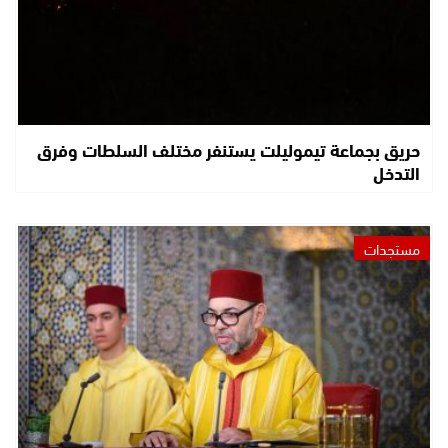
حريق بجماعة تيموليلت يستنفر مختلف السلطات وفرق
التدخل
مستجدات