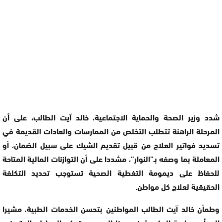
شدد وزیر الصحة والحمایة الاجتماعیة، خالد آیت الطالب، على أن
المرحلة الراھنة تتطلب التخلص من الممارسات والعادات القدیمة في
تسدید فواتیر العلاج من قبیل تقدیم الشیك على سبیل الضمان، أو
المعاملة بما وصفه بـ”النوار”، مشددا على أن التوازنات المالیة المتاحة
للحفاظ على دیمومة التغطیة الصحیة تستوجب تحدید التكلفة
الحقیقیة لعلاج كل مواطن.
وطمأن خالد آیت الطالب المواطنین بتحسن الخدمات الطبیة، مشيرا