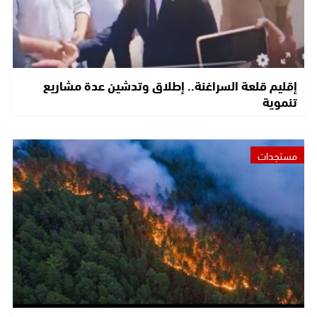
إقليم قلعة السراغنة.. إطلاق وتدشين عدة مشاريع
تنموية
مستجدات