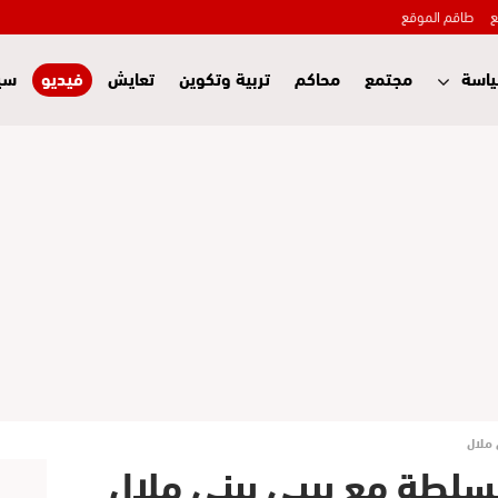
ع
طاقم الموقع
اسة
مجتمع
محاكم
تربية وتكوين
تعايش
فيديو
سي
 ملال
لسلطة مع بيبي ببني ملال