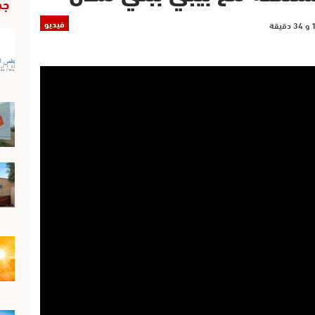
جد
فيديو