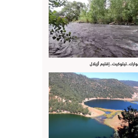
وارك..تيلوكيت..إقليم أزيلال