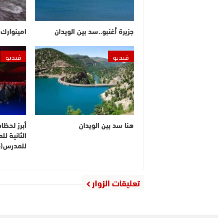
جزيرة أغنبو..سد بين الويدان
امينوارك.
فيديو
فيديو
هنا سد بين الويدان
أبرز لحظا
الثانية ل
للمدرس(ف
تعليقات الزوار