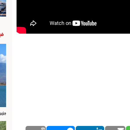
في
جزير