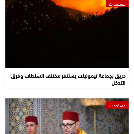
مستجدات
حريق بجماعة تيموليلت يستنفر مختلف السلطات وفرق
التدخل
مستجدات