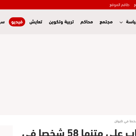
ع
طاقم الموقع
اسة
مجتمع
محاكم
تربية وتكوين
تعايش
فيديو
سي
فيديو تحطم طائرة ركاب على متنها 58 شخصا في