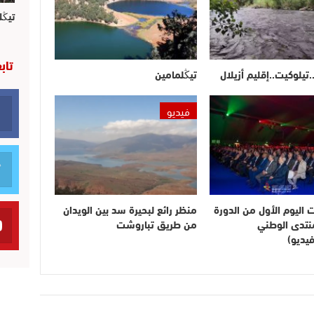
تيڭل
تاب
.تيلوكيت..إقليم أزيلال
تيڭلمامين
فيديو
ت اليوم الأول من الدورة
منظر رائع لبحيرة سد بين الويدان
لمنتدى الوطني
من طريق تباروشت
يديو)