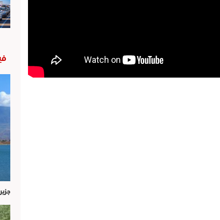
في
جزير