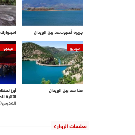
جزيرة أغنبو..سد بين الويدان
امينوارك.
فيديو
فيديو
هنا سد بين الويدان
أبرز لحظا
الثانية ل
للمدرس(ف
تعليقات الزوار