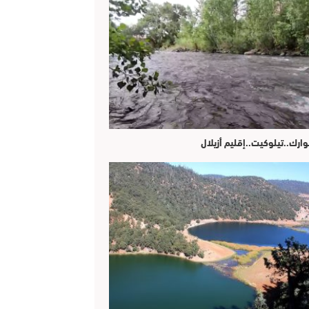
وارك..تيلوكيت..إقليم أزيلال