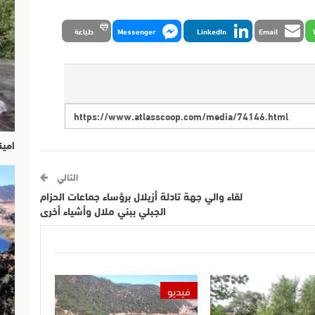
Email
LinkedIn
Messenger
طباعة
امين
التالي
لقاء والي جهة تادلة أزيلال برؤساء جماعات الحزام
الجبلي ببني ملال وأشياء أخرى
فيديو