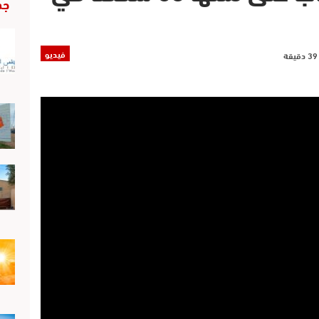
جد
فيديو