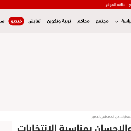
ع
طاقم الموقع
اسة
مجتمع
محاكم
تربية وتكوين
تعايش
فيديو
سي
لانتخابات من المصطفى لقصير
والإحسان بمناسبة الانتخابات