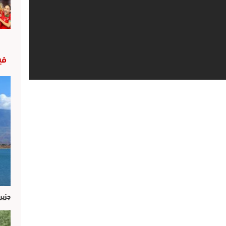
في
جزير