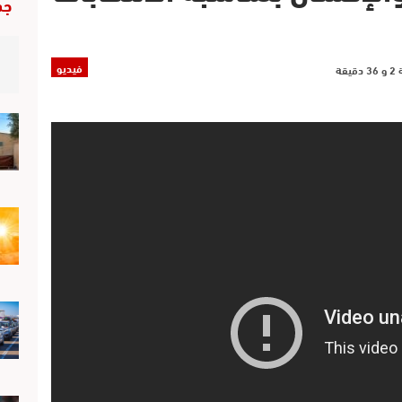
جد
فيديو