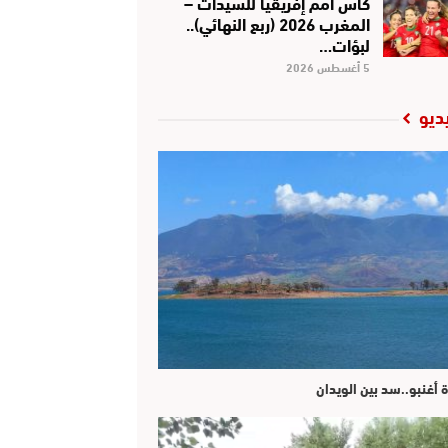
كأس أمم إفريقيا للسيدات –
المغرب 2026 (ربع النهائي)..
لبؤات…
5 أغسطس 2026
ديو
ة أغنبو..سد بين الويدان