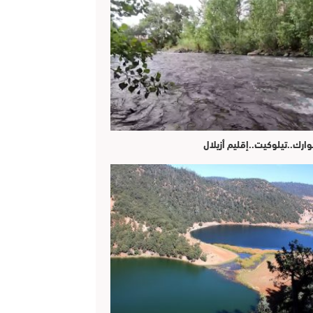
وارك..تيلوكيت..إقليم أزيلال