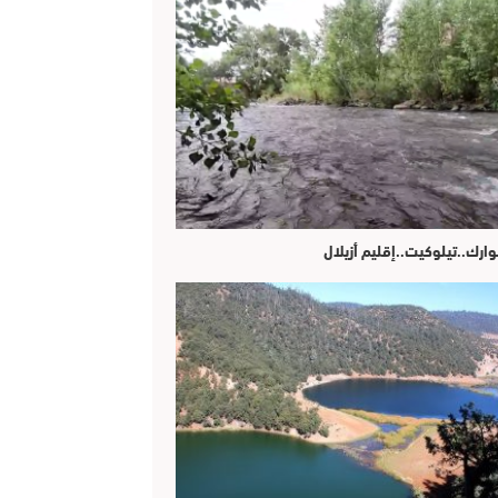
وارك..تيلوكيت..إقليم أزيلال