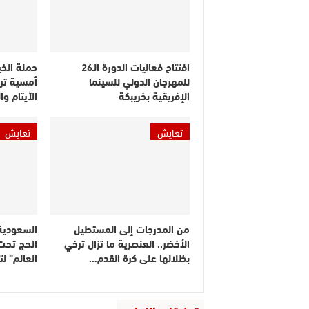
افتتاح فعاليات الدورة الـ26
حملة الخي
للمهرجان الدولي للسينما
أمسية ترف
الإفريقية بخريبكة
الأيتام و
تعايش
تعايش
من المدرجات إلى المستطيل
السعودية
الأخضر.. العنصرية ما تزال ترخي
الحج تحت
بظلالها على كرة القدم…
العالم” ل