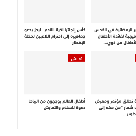
ر الرمضانية في القدس..
كأس إنجلترا لكرة القدم.. ليدز يدعو
يهية لفائدة الأطفال
جماهيره إلى احترام اللاعبين لحظة
الأطفال من ذوي…
الإفطار
تعايش
 تطلق مؤتمر ومعرض
أطفال العالم يوجهون من الرباط
 شعار “من مكة إلى
دعوة للسلام والتعايش
تطوير…