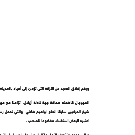
ورغم إغلاق العديد من الأزقة التي تؤدي إلى أحياء بالمدينة 
المهرجان قاطعته صحافة جهة تادلة أزيلال، تزامنا مع مه
شيخ الحركيين سابقا الحاج ابراهيم فضلي والتي تحمل رسائل
اعتبره البعض استغلالا مفضوحا للمنصب .
و إلى حدود منتصف النهار مازال البحث جاريا عن فرق التب