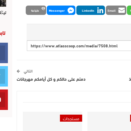
Email
LinkedIn
Messenger
طباعة
تيڭل
تاب
التالي
ذ
دمتم على حالكم و كل أيامكم مهرجانات
مستجدات