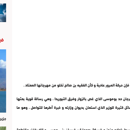
في
فإن حركة المرور عادية و كأن الفقيه بن صالح تخلو من مهرجانها المعتاد .
رجان حد بوموسى الذي غص بالزوار وفرق التبوريدا ، وهي رسالة قوية بعثها
 كثيرة للوزير الذي استعان بديوان وزارته و خبرة أطرها للتواصل ، وهو ما
جزير
وريدا باولاد عزوز و خريبكة بعدما قرر فرسان بني موسى و الكريفات مقاطعة