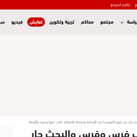
ع
طاقم الموقع
اسة
مجتمع
محاكم
تربية وتكوين
تعايش
فيديو
سي
 جار عن فرق التبوريدا ضد الساعة ومنصة الافتتاح غابت عنها وجوه مألوفة
لف فرس وفرس والبحث جار