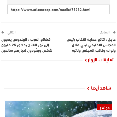
السابق
التالي
عاجل : نتائج عملية انتخاب رئيس
فضائح العرب : الهندوس يحجون
المجلس الاقليمي لبني ملال
إلى نهر الغانج بحضور 25 مليون
ونوابه وكاتب المجلس ونائبه
شخص ويَعُودون لديارهم سَالمين
تعليقات الزوار
شاهد أيضا
مجتمع