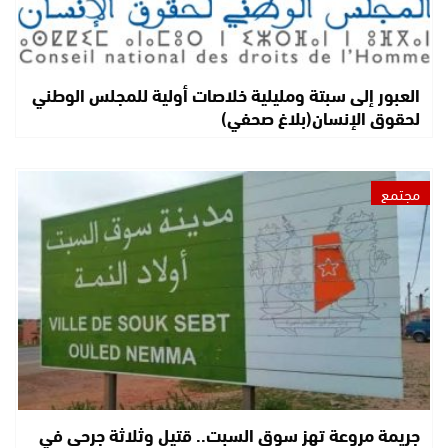
العبور إلى سبتة ومليلية خلاصات أولية للمجلس الوطني
لحقوق الإنسان(بلاغ صحفي)
مجتمع
جريمة مروعة تهز سوق السبت.. قتيل وثلاثة جرحى في