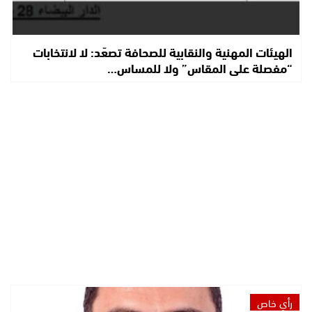
الهيئات المهنية والنقابية للصحافة تصعّد: لا لانتخابات
“مفصلة على المقاس” ولا للمساس…
رأي خاص