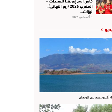
كأس أمم إفريقيا للسيدات –
المغرب 2026 (ربع النهائي)..
لبؤات…
5 أغسطس 2026
ديو
ة أغنبو..سد بين الويدان