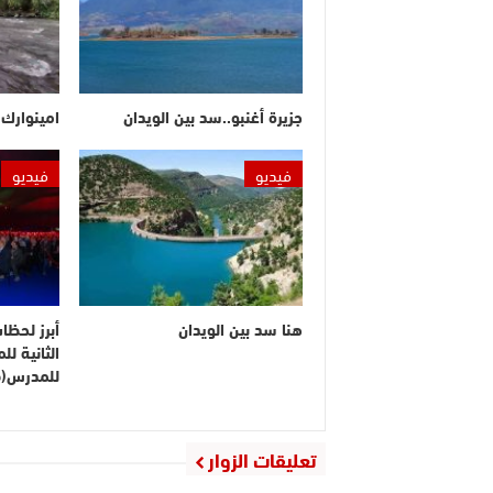
جزيرة أغنبو..سد بين الويدان
امينوارك.
فيديو
فيديو
هنا سد بين الويدان
أبرز لحظا
الثانية ل
للمدرس(ف
تعليقات الزوار