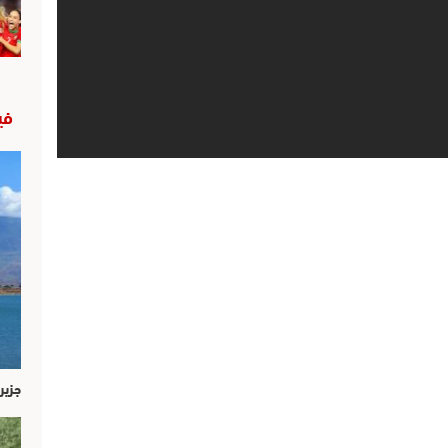
في
جزير