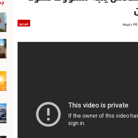
جد
فيديو