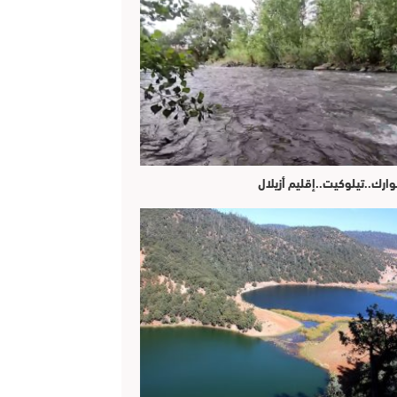
وارك..تيلوكيت..إقليم أزيلال