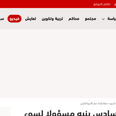
ع
طاقم الموقع
اسة
مجتمع
محاكم
تربية وتكوين
تعايش
فيديو
سي
سوء معاملته مع المواطنين
سادس ينبه مسؤولا لسوء