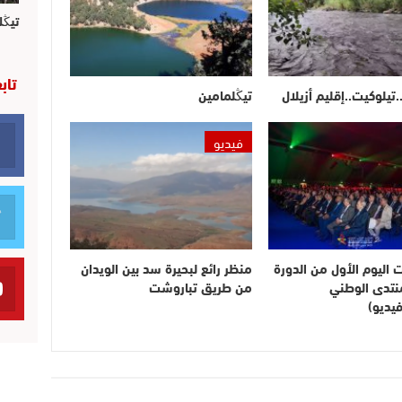
تيڭل
تاب
.تيلوكيت..إقليم أزيلال
تيڭلمامين
فيديو
ت اليوم الأول من الدورة
منظر رائع لبحيرة سد بين الويدان
لمنتدى الوطني
من طريق تباروشت
يديو)