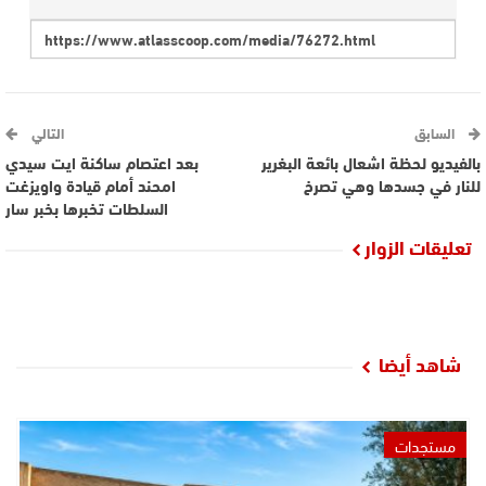
السابق
التالي
بالفيديو لحظة اشعال بائعة البغرير
بعد اعتصام ساكنة ايت سيدي
للنار في جسدها وهي تصرخ
امحند أمام قيادة واويزغت
السلطات تخبرها بخبر سار
تعليقات الزوار
شاهد أيضا
مستجدات