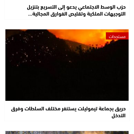
حزب الوسط الاجتماعي يدعو إلى التسريع بتنزيل
التوجيهات الملكية وتقليص الفوارق المجالية…
مستجدات
حريق بجماعة تيموليلت يستنفر مختلف السلطات وفرق
التدخل