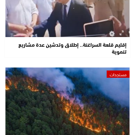
إقليم قلعة السراغنة.. إطلاق وتدشين عدة مشاريع
تنموية
مستجدات