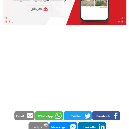
Email
WhatsApp
Twitter
Facebook
LinkedIn
Messenger
طباعة