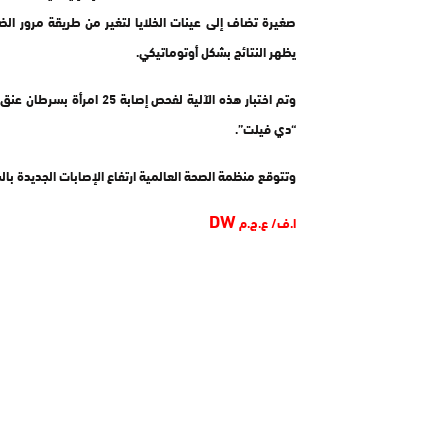
صغيرة تضاف إلى عينات الخلايا لتغير من طريقة مرور الضو
يظهر النتائج بشكل أوتوماتيكي.
وتم اختبار هذه الآلية لفحص
“دي فيلت”.
وتتوقع منظمة الصحة العالمية ارتفاع الإصابات الجديدة بالسرطانات سنويا لنحو
DW
ا.ف/ ع.ج.م