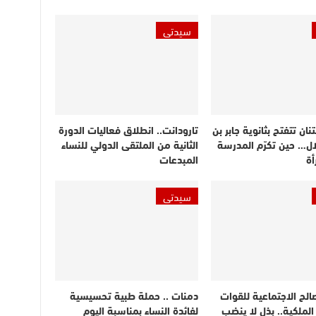
سيدتي
نان تتفتح بثانوية جابر بن
تارودانت.. انطلاق فعاليات الدورة
لال… حين تكرّم المدرسة
الثانية من الملتقى الدولي للنساء
أة
المبدعات
سيدتي
الح الاجتماعية للقوات
دمنات .. حملة طبية تحسيسية
لملكية.. بذل لا ينضب
لفائدة النساء بمناسبة اليوم