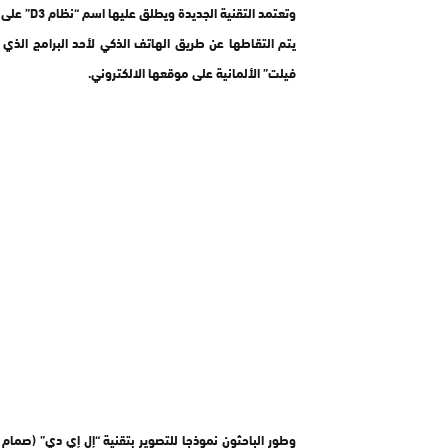
وتعتمد ال
يتم التقاطها عن طريق الهاتف الذكي لأحد البرامج الذي
فيلت” الألمانية على موقعها الالكتروني.
وطور الباحثون نموذجا للتصوير بتقنية “إل إي دي” (صمام 