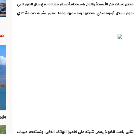
تقنية الجديدة ويطلق عليها اسم “نظام D3” على فحص عينات من الأنسجة والدم باستخدام أجسام مضادة ثم إرسال الصور التي
 يقوم بشكل أوتوماتيكي بفحصها وتقييمها، وفقا لتقرير نشرته صحيفة “دي
في
جزير
ثنائي باعث للضوء) يمكن تثبيته على كاميرا الهاتف الذكي. وتستخدم حبيبات