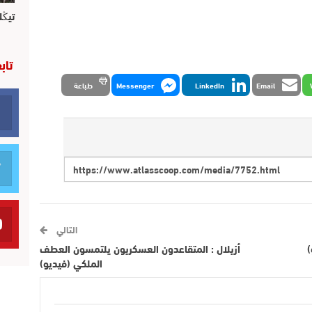
تيڭل
تاب
Email
LinkedIn
Messenger
طباعة
التالي
)
أزيلال : المتقاعدون العسكريون يلتمسون العطف
الملكي (فيديو)