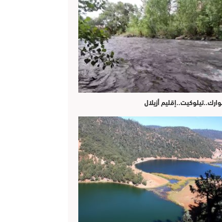
وارك..تيلوكيت..إقليم أزيلال