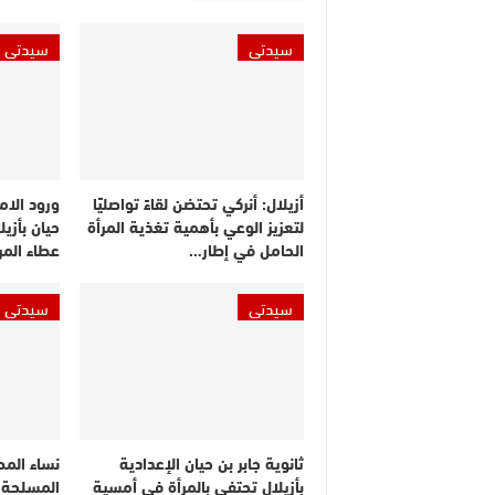
سيدتي
سيدتي
أزيلال: أنركي تحتضن لقاءً تواصليًا
ورود الامت
لتعزيز الوعي بأهمية تغذية المرأة
حيان بأزي
الحامل في إطار…
عطاء المر
سيدتي
سيدتي
ثانوية جابر بن حيان الإعدادية
نساء المص
بأزيلال تحتفي بالمرأة في أمسية
المسلحة ا