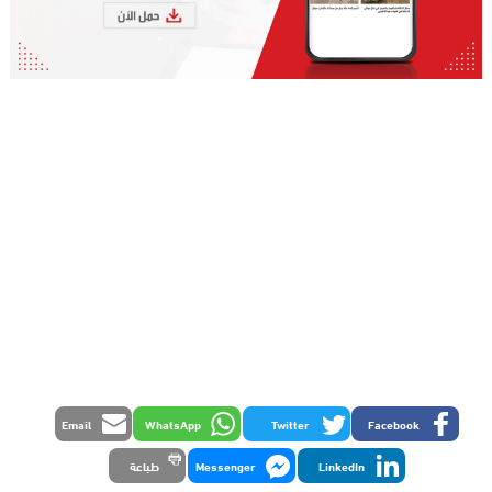
Email
WhatsApp
Twitter
Facebook
LinkedIn
Messenger
طباعة