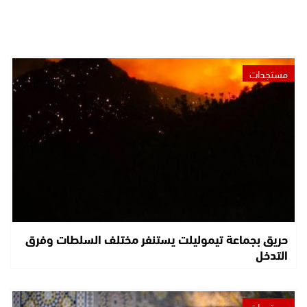
مستجدات
حريق بجماعة تيموليلت يستنفر مختلف السلطات وفرق
التدخل
مستجدات