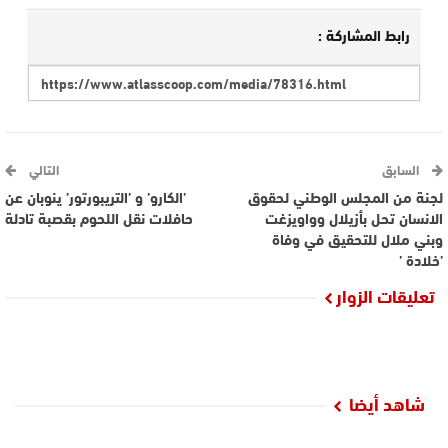
رابط المشاركة :
السابق
التالي
لجنة من المجلس الوطني لحقوق
’الكارو’ و ’التريبورتور’ ينوبان عن
الانسان تحل بأزيلال وواويزغت
حافلات نقل اللحوم بقصبة تادلة
وبني ملال للتحقيق في وفاة
’خلادة ’
تعليقات الزوار
شاهد أيضا