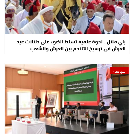
بني ملال.. ندوة علمية تسلط الضوء على دلالات عيد
العرش في ترسيخ التلاحم بين العرش والشعب…
سياسة