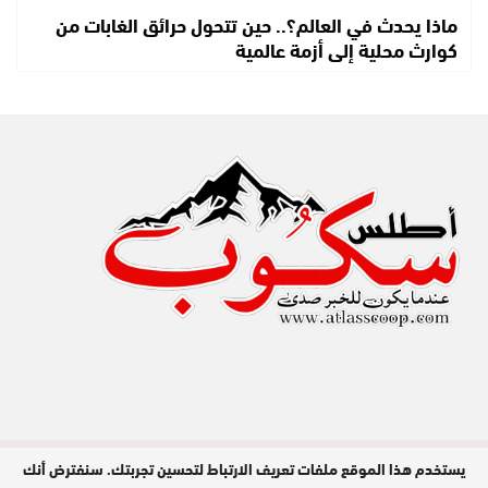
ماذا يحدث في العالم؟.. حين تتحول حرائق الغابات من
كوارث محلية إلى أزمة عالمية
يستخدم هذا الموقع ملفات تعريف الارتباط لتحسين تجربتك. سنفترض أنك
مدير النشر : عبد الله عزي / جميع الحقوق