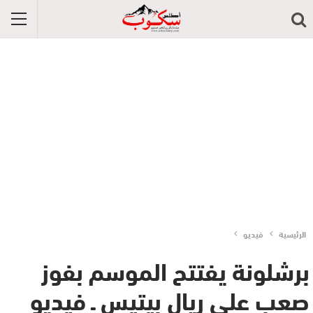
الرئيسية
فيديو
برشلونة يفتتح الموسم بفوز
صعب على ريال بيتيس ـ فيديو