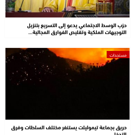
حزب الوسط الاجتماعي يدعو إلى التسريع بتنزيل
التوجيهات الملكية وتقليص الفوارق المجالية…
مستجدات
حريق بجماعة تيموليلت يستنفر مختلف السلطات وفرق
التدخل