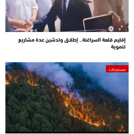
إقليم قلعة السراغنة.. إطلاق وتدشين عدة مشاريع
تنموية
مستجدات