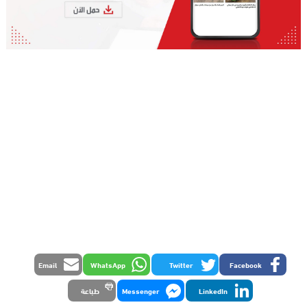
Email
WhatsApp
Twitter
Facebook
LinkedIn
Messenger
طباعة