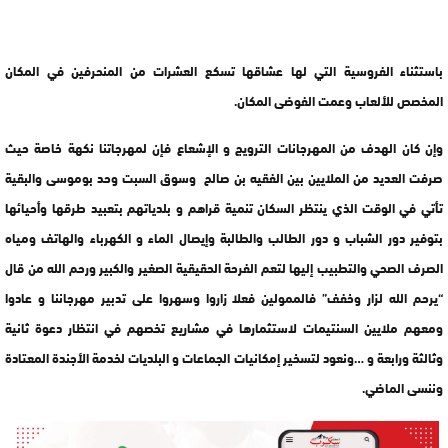
باستثناء الفروسية التي لها عشاقها تسكع العشرات من المنحرفين في المكان
المخصص للألعاب وعمت الفوضى المكان.
وإن كان الهدف من المهرجانات الترويج و الإشعاع فإن لمهرجاتنا نكهة خاصة حيث
صرفت العديد من الملايين بين الفقيه بن صالح وسوق السبت وحد بوموسى والبقية
تأتي في الوقت الذي ينتظر السكان تنمية قراهم و بلدياتهم بتعبيد طرقها وأحيائها
بتوفير دور الشباب و دور الطالب والطالبة وإيصال الماء و الكهرباء والهاتف ومياه
الصرف الصحي والتطبيب إليها لتعم الفرحة الحقيقية الصغير والكبير ورحم الله من قال
“يرحم الله لزار وخفف” فالممولين فعلا زاروا وسهروا على تدبير مهرجاننا و عادوا
ومعهم ملايين السنتيمات لاستثمارها في مشاريع تخصهم في انتظار دعوة ثانية
وثالثة ورابعة و …ونعود لتسخير إمكانيات الجماعات و البلديات لخدمة الأجندة المعتادة
وننسى الماضي.