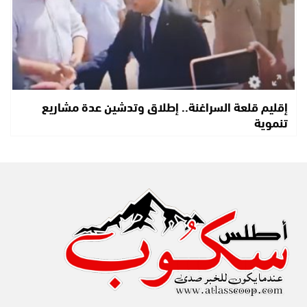
إقليم قلعة السراغنة.. إطلاق وتدشين عدة مشاريع
تنموية