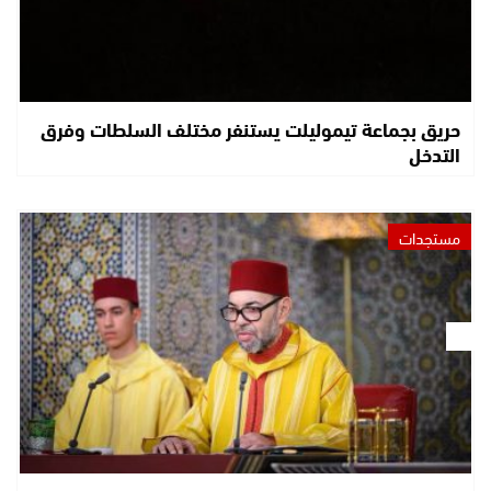
حريق بجماعة تيموليلت يستنفر مختلف السلطات وفرق
التدخل
مستجدات