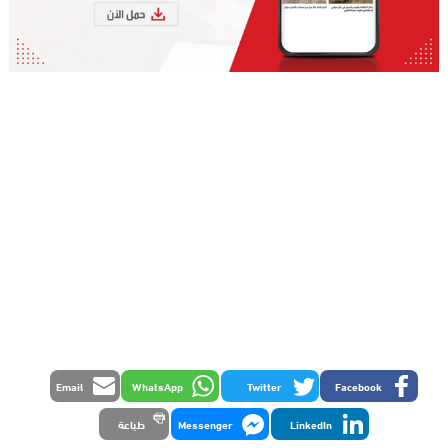
Email
WhatsApp
Twitter
Facebook
LinkedIn
Messenger
طباعة