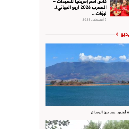
كأس أمم إفريقيا للسيدات –
المغرب 2026 (ربع النهائي)..
لبؤات…
5 أغسطس 2026
ديو
ة أغنبو..سد بين الويدان