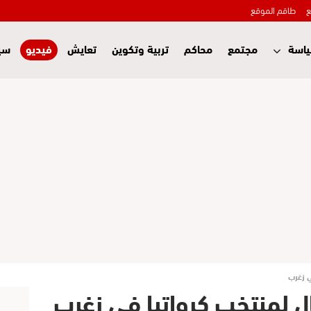
ع
طاقم الموقع
اسة
مجتمع
محاكم
تربية وتكوين
تعايش
فيديو
سي
ي زغرب
ل لمنتخب كرواتيا في زغرب