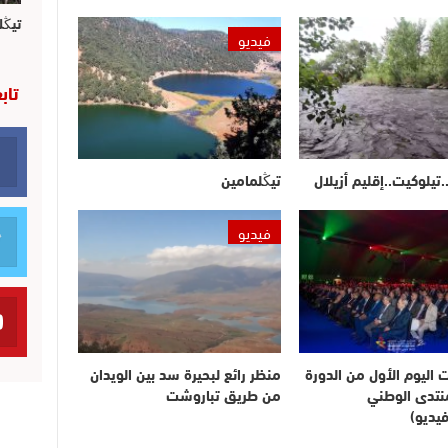
تيڭل
فيديو
تاب
.تيلوكيت..إقليم أزيلال
تيڭلمامين
فيديو
ت اليوم الأول من الدورة
منظر رائع لبحيرة سد بين الويدان
لمنتدى الوطني
من طريق تباروشت
يديو)