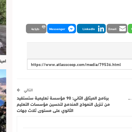
Email
LinkedIn
Messenger
طباعة
امين
التالي
..
برنامج الميثاق الثاني: 90 مؤسسة تعليمية ستستفيد
من تنزيل النموذج المندمج لتحسين مؤسسات التعليم
الثانوي على مستوى ثلاث جهات