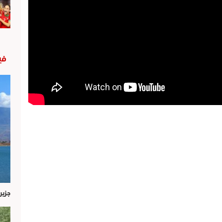
في
جزير