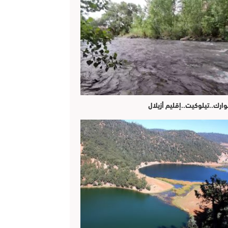
وارك..تيلوكيت..إقليم أزيلال