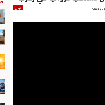
جد
فيديو