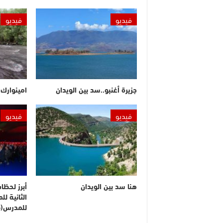
فيديو
فيديو
جزيرة أغنبو..سد بين الويدان
امينوارك.
فيديو
فيديو
هنا سد بين الويدان
أبرز لحظا
الثانية ل
للمدرس(ف