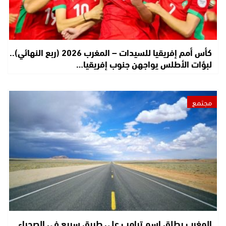
كأس أمم إفريقيا للسيدات – المغرب 2026 (ربع النهائي)..
لبؤات الأطلس يواجهن جنوب إفريقيا…
مجتمع
المغرب يطلق اسم ترامب على طريق سريع في الصحراء