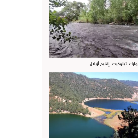
وارك..تيلوكيت..إقليم أزيلال