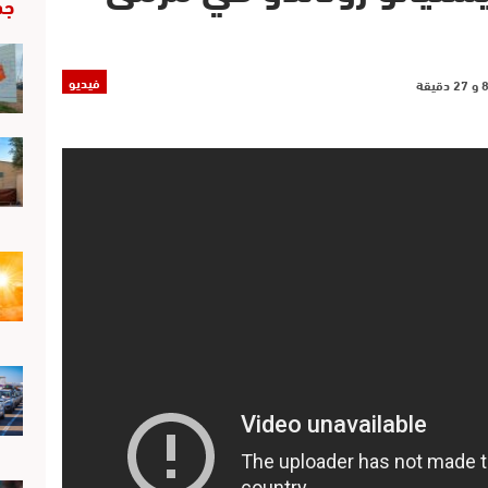
جد
فيديو