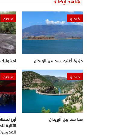
شاهد أيضا
فيديو
فيديو
جزيرة أغنبو..سد بين الويدان
امينوارك.
فيديو
فيديو
هنا سد بين الويدان
أبرز لحظا
الثانية ل
للمدرس(ف