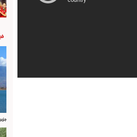
في
جزير