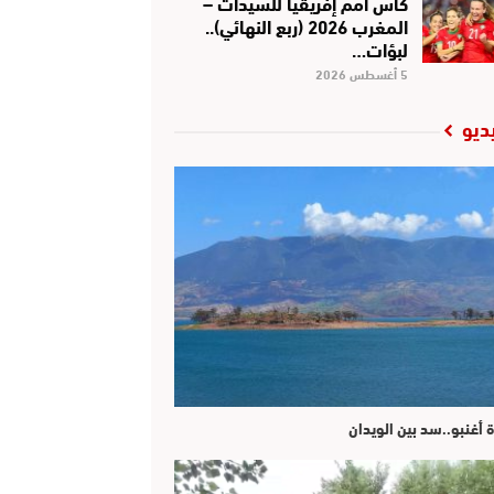
كأس أمم إفريقيا للسيدات –
المغرب 2026 (ربع النهائي)..
لبؤات…
5 أغسطس 2026
ديو
ة أغنبو..سد بين الويدان