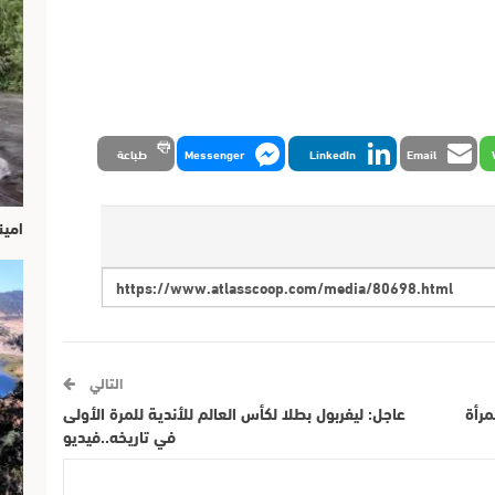
Email
LinkedIn
Messenger
طباعة
امين
التالي
مرأة
عاجل: ليفربول بطلا لكأس العالم للأندية للمرة الأولى
في تاريخه..فيديو