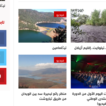
تيڭل
فيديو
تاب
.تيلوكيت..إقليم أزيلال
تيڭلمامين
فيديو
ت اليوم الأول من الدورة
منظر رائع لبحيرة سد بين الويدان
لمنتدى الوطني
من طريق تباروشت
يديو)