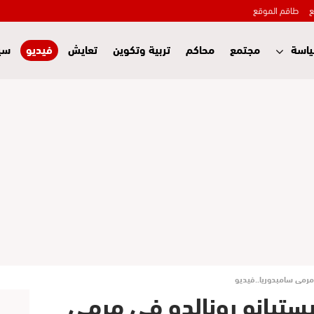
ع
طاقم الموقع
اسة
مجتمع
محاكم
تربية وتكوين
تعايش
فيديو
سي
مرمى سامبدوريا..فيديو
ستيانو رونالدو في مرمى