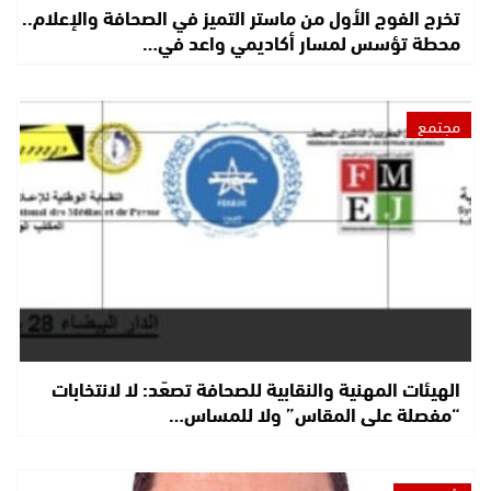
تخرج الفوج الأول من ماستر التميز في الصحافة والإعلام..
محطة تؤسس لمسار أكاديمي واعد في…
مجتمع
الهيئات المهنية والنقابية للصحافة تصعّد: لا لانتخابات
“مفصلة على المقاس” ولا للمساس…