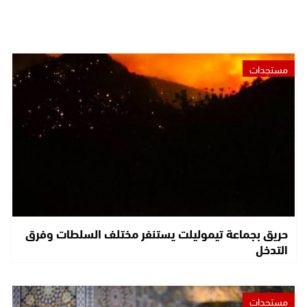
مستجدات
حريق بجماعة تيموليلت يستنفر مختلف السلطات وفرق
التدخل
مستجدات