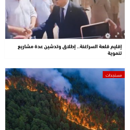
إقليم قلعة السراغنة.. إطلاق وتدشين عدة مشاريع
تنموية
مستجدات