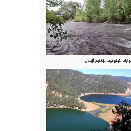
وارك..تيلوكيت..إقليم أزيلال