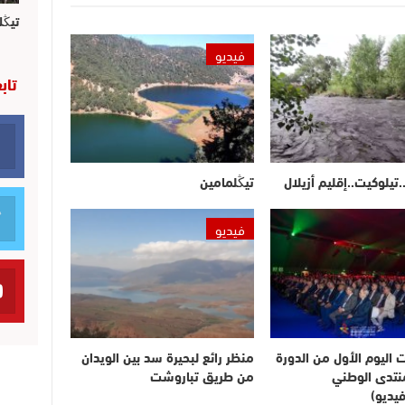
تيڭل
فيديو
تاب
.تيلوكيت..إقليم أزيلال
تيڭلمامين
فيديو
ت اليوم الأول من الدورة
منظر رائع لبحيرة سد بين الويدان
لمنتدى الوطني
من طريق تباروشت
يديو)