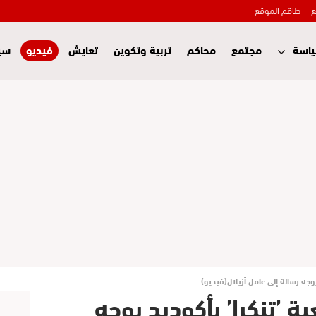
ع
طاقم الموقع
اسة
مجتمع
محاكم
تربية وتكوين
تعايش
فيديو
سي
وجه رسالة إلى عامل أزيلال(فيديو)
 ’تنكرا’ بأكوديد يوجه