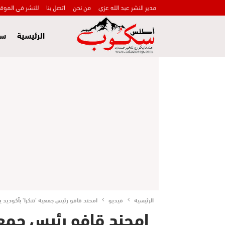
مدير النشر عبد الله عزي
من نحن
اتصل بنا
للنشر في الموق
الرئيسية
سي
الرئيسية
فيديو
امحند قافو رئيس جمعية ’تنكرا’ بأكوديد ي
امحند قافو رئيس جمعية