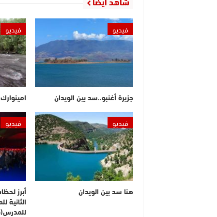
شاهد أيضا
فيديو
فيديو
جزيرة أغنبو..سد بين الويدان
امينوارك.
فيديو
فيديو
هنا سد بين الويدان
أبرز لحظا
الثانية ل
للمدرس(ف