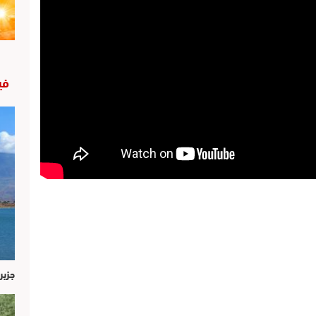
في
جزير