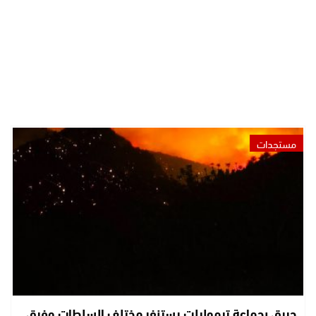
مستجدات
حريق بجماعة تيموليلت يستنفر مختلف السلطات وفرق