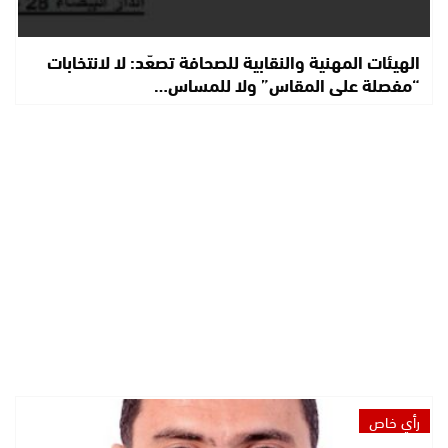
الهيئات المهنية والنقابية للصحافة تصعّد: لا لانتخابات
“مفصلة على المقاس” ولا للمساس…
رأي خاص