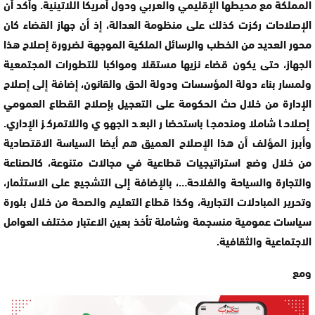
المملكة مع محيطها الإقليمي والعربي ودول أمريكا اللاتينية. وأكد أن
الإصلاحات ركزت كذلك على منظومة العدالة، إذ أن جهاز القضاء كان
محور العديد من الخطب والرسائل الملكية الموجهة لضرورة إصلاح هذا
الجهاز، حتى يكون قضاء نزيها مستقلا ومواكبا للتطورات المجتمعية
ولمسار بناء دولة المؤسسات ودولة الحق والقانون، إضافة إلى إصلاح
الإدارة من خلال حث الحكومة على التعجيل بإصلاح القطاع العمومي
إصلاحا شاملا ومندمجا باستحضار البعد الجهوي واللاتمركز الإداري.
وأبرز المؤلف أن هذا الإصلاح العميق هم أيضا السياسة الاقتصادية
من خلال وضع استراتيجيات قطاعية في مجالات متنوعة، كالصناعة
والتجارة والسياحة والفلاحة…، بالإضافة إلى التشجيع على الاستثمار،
وتحرير المبادلات التجارية، وكذا قطاع التعليم والصحة من خلال بلورة
سياسات عمومية منسجمة وشاملة تأخذ بعين الاعتبار مختلف العوامل
الاجتماعية والثقافية.
ومع