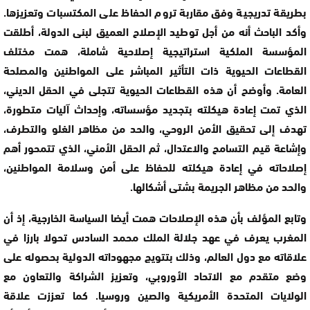
بطريقة تدريجية وفق مقاربة تروم الحفاظ على المكتسبات وتعزيزها.
وأكد الباحث أنه من أجل توطيد الإصلاح العميق لبنى الدولة، أطلقت
المؤسسة الملكية استراتيجية إصلاحية شاملة، همت مختلف
القطاعات الحيوية ذات التأثير المباشر على المواطنين والمصلحة
العامة. وأوضح أن هذه القطاعات الحيوية تتجلى في الحقل الديني،
الذي تمت إعادة هيكلته بتجديد مؤسساته، وإحداث آليات متطورة،
تهدف إلى تحقيق الأمن الروحي، والحد من مظاهر الغلو والتطرف،
وإشاعة قيم التسامح والاعتدال، ثم الحقل الأمني، الذي تتمحور أهم
إصلاحاته في إعادة هيكلته للحفاظ على أمن وسلامة المواطنين،
والحد من مظاهر الجريمة بشتى أشكالها.
وتابع المؤلف بأن هذه الإصلاحات همت أيضا السياسة الخارجية، إذ أن
المغرب يعرف في عهد جلالة الملك محمد السادس تحولا بارزا في
علاقاته مع دول العالم، وذلك بتتويج مجهوداته الدولية بحصوله على
وضع متقدم مع الاتحاد الأوروبي، وتعزيز الشراكة والتعاون مع
الولايات المتحدة الأمريكية والصين وروسيا. كما تعززت علاقة