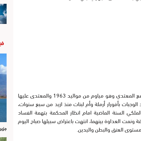
في
وحسب مصادر الجريدة فإن علاقة غرامية تجمع المعتدي وهو مياوم من مواليد 1963 والمعتدى عليها
لوجبات بأفورار أرملة وأم لبنات منذ ازيد من سبع سنوات،
ملكي السنة الماضية امام انظار المحكمة بتهمة الفساد
ة ونمت العداوة بينهما، انتهت باعتراض سبيلها صباح اليوم
مستوى العنق والبطن واليدين.
جزير