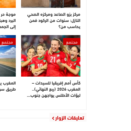
مركز بزو الصاعد ومركزه الصحي
موجة حر 
النازل: سنوات من الركود فمن
البرد وهبا
يحاسب من؟
إلى الجم
مجتمع
مجتمع
كأس أمم إفريقيا للسيدات –
المغرب ي
المغرب 2026 (ربع النهائي)..
طريق سريع
لبؤات الأطلس يواجهن جنوب…
تعليقات الزوار