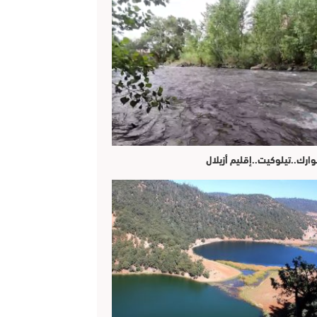
وارك..تيلوكيت..إقليم أزيلال