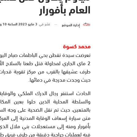
العام بأفورار
نشر في
3 مايو 2023 الساعة 10 و 11 دقيقة
إدارة الموقع
محمد كسوة
تعرضت سيدة تقطن بحي الباطمات صباح اليوم 
2 ماي الجاري لمحاولة قتل طعنا بالسلاح ا
طرف عشيقها بالقرب من مركز تقوية قدرات
حيث وجدت مدرجة في دمائها.
الحادث استنفر رجال الدرك الملكي والوقاية
والسلطة المحلية الذين حلوا بعين المكان
بالمتعين، حيث تم نقل الضحية على وجه الس
متن سيارة إسعاف الوقاية المدنية إلى المر
بأفورار ومنه إلى مستعجلات بني ملال ال
فيه لعمليات جراحية دقيقة من طرف فريق ط