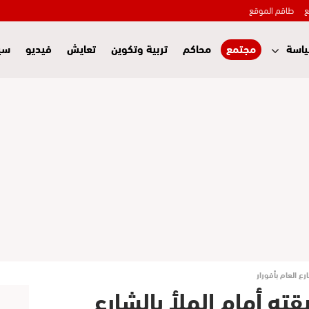
ع
طاقم الموقع
اسة
مجتمع
محاكم
تربية وتكوين
تعايش
فيديو
سي
ع العام بأفورار
ته أمام الملأ بالشارع