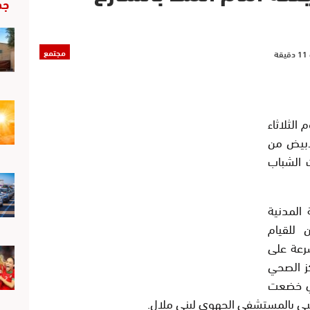
جد
مجتمع
الثلاثاء
لأبيض من
 الشباب
 المدنية
 للقيام
رعة على
كز الصحي
ذي خضعت
بي بالمستشفى الجهوي لبني ملال.