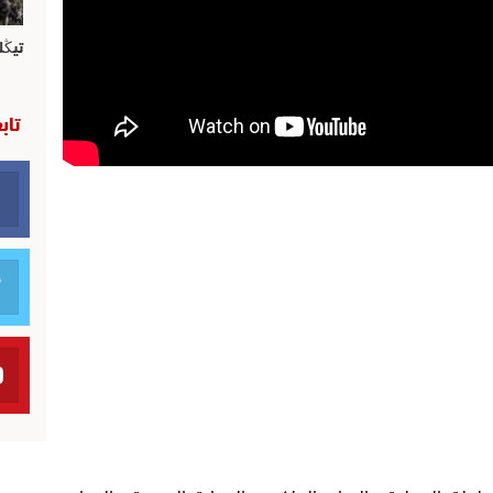
تيڭل
تاب