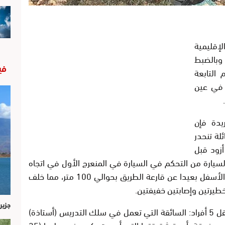
لإقليمية
اب وبالضبط
في
التابعة
 في عين
دة فإن
لة تنحدر
أزود قبل
سيارة من التحكم في السيارة في المنعرج الأول في اتجاه
أيت اعتاب لتزيغ بها عن الطريق وتتدحرج إلى الأسفل بعيدا عن قارعة الطريق بحوالي 100 متر، مما خلف
طيرتين وإصابتين خفيفتين.
جزير
السيارة العائلية حسب مصادر الجريدة كانت تقل 5 أفراد: السائقة التي تعمل في سلك التدريس (أستاذة)
في عقدها الثالث والتي أصيبت بجروح خفيفة، مرفوقة بأسرة شقيقتها التي أصيبت بكسر في رجليها (35