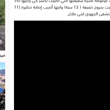
سنة) وزوجها المتوفي (37 سنة)، وابنتها أصيبت بجروح خفيفة ( 12 سنة) وابنها أصيب إصابة خطيرة (11
ستشفى الجهوي لبني ملال.
امين