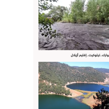
وارك..تيلوكيت..إقليم أزيلال