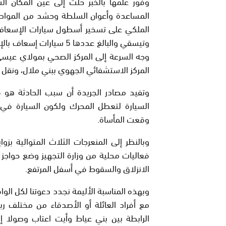
وفور علمها بالخبر حلت إلى عين المكان ال
المساعدة وأعوان السلطة وحشد من المواطن
الملكي على تسخير أسطول سيارات الإسعاف ال
وتيسقي والبالغ عددها 5 س
وجه السرعة إلى المركز الصحي بمولاي عيسى
المركز الاستشفائي الجهوي ببني ملال، ونقل 
وتفيد مصادر الجريدة أن سبب الحادثة هو 
السيارة لتعطل المحرك ولكون السيارة في 
وقعت المأساة.
وبالنظر إلى المنعرجات الثلاث المتوالية بز
فعاليات محلية من وزارة التجهيز وضع حواجز
الانزلاق والسقوط في أسفل المرتفع.
وبهذه المناسبة الأليمة نجدد دعوتنا لكل ال
مع أفراد العائلة أو الأصدقاء من مختلف ر
الرابطة بين بني عياط وأيت اعتاب وصولا إ