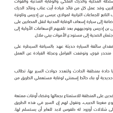
سلطة المحلية والدرك الملكي والوقاية المدنية والقوات
ين، وقد عمل كل من قائد قيادة أيت عتاب وقائد الدرك
تابع للجماعات الترابية لمولاي عيسى بن إدريس وتاونزة
يارات إسعاف بالإضافة إلى سيارة إسعاف الوقاية المدنية لنقل المصابين على
 بن إدريس وتوجيههم بعد تلقيهم الإسعافات الأولية إلى
جثمان الضحية إلى مستودع الأموات ببني ملال.
فقدان سائقة السيارة حديثة عهد بالسياقة السيطرة على
منحدر قوي، وتوقفت الفرامل وعجلة القيادة عن العمل
وايا حادة بمنطقة الحادث ولتعدد حوادث السير بها، تطالب
 حديدية أو بناء حائط إسمنتي لوقاية مستعملي الطريق من
وافدين على المنطقة للاستمتاع بجمالها وقضاء أوقات ممتعة
بوع مغربنا الحبيب، ونقول لهم إن السير في هذه الطريق
لى شلالات أوزود له طقوس لابد للعابر أن يستسلم لها،