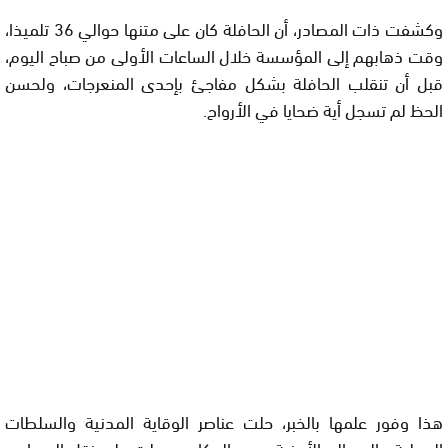
وكشفت ذات المصادر، أن الحافلة كان على متنها حوالي 36 تلميذا،
وقت ذهابهم إلى المؤسسة خلال الساعات الأولى من صباح اليوم،
قبل أن تنقلب الحافلة بشكل مفاجئ بإحدى المنعرجات، ولحسن
الحظ لم تسجل أية ضحايا في الأرواح.
هذا وفور علمها بالخبر، حلت عناصر الوقاية المدنية والسلطات
المحلية والمصالح الأمنية بعين المكان وعملت على نقل المصابين