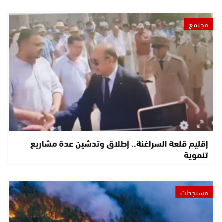
مجتمع
إقليم قلعة السراغنة.. إطلاق وتدشين عدة مشاريع
تنموية
مستجدات