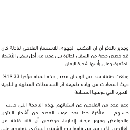
وجدير بالذكر أن ان المكتب الجهوي للاستثمار الفلاحي لتادلة كان
قد خصص حصة من السقي لدائرة بني عمير من أجل سقي الأشجار
المثمرة، وعلى رأسها شجرة الرمان.
وبلغت حقينة سد بين الويدان مصدر هذه المياه مؤخرا 19.33%،
حيث استفادت من زيادة طفيفة اثر التساقطات المطرية والثلجية
الاخيرة التي عرفتها المنطقة.
وعبر عدد من الفلاحين عن استيائهم لهذه البرمجة التي جاءت –
حسبهم – متأخرة جدا بعد موت العديد من أشجار الزيتون
والحوامض ومرور مرحلة إزهارها، موضحين أن قلة قليلة من
الفلاحين الكبار هم من قاموا بزرع الشمندر السكري لتوفرهم على