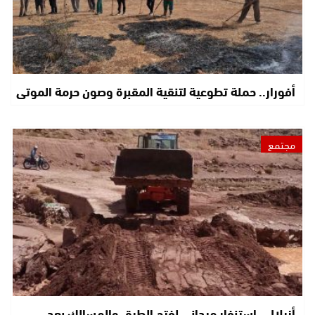
أفورار.. حملة تطوعية لتنقية المقبرة وصون حرمة الموتى
مجتمع
أزيلال.. استنفار ميداني لفتح الطرق والمسالك بعد