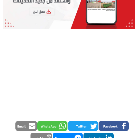
Email
WhatsApp
Twitter
Facebook
LinkedIn
Messenger
طباعة