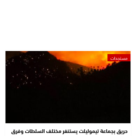
مستجدات
حريق بجماعة تيموليلت يستنفر مختلف السلطات وفرق