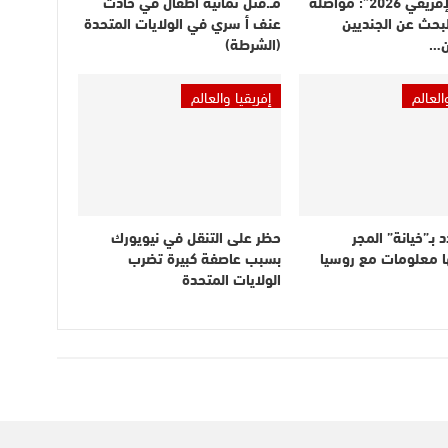
“الأسد الإفريقي 2026”: مواصلة
مـ.قتل ثمانية أطفال في حادث
بحث عن الجنديين
عنف أ سري في الولايات المتحدة
ن…
(الشرطة)
العالم
إفريقيا والعالم
 بـ”خيانة” المجر
حظر على التنقل في نيويورك
ا معلومات مع روسيا
بسبب عاصفة كبيرة تضرب
الولايات المتحدة