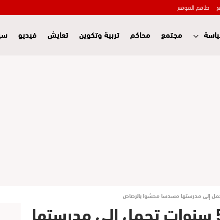
ع
طاقم الموقع
اسة
مجتمع
محاكم
تربية وتكوين
تعايش
فيديو
سي
الأرجنتين: طفلة ذات 5 سنوات تحمل إلى مدرستها