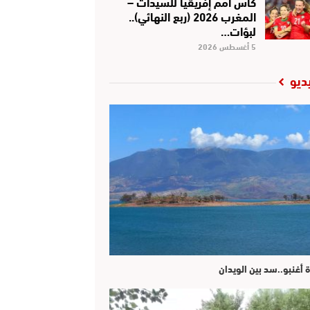
كأس أمم إفريقيا للسيدات –
المغرب 2026 (ربع النهائي)..
لبؤات…
5 أغسطس 2026
ديو
ة أغنبو..سد بين الويدان