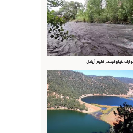
وارك..تيلوكيت..إقليم أزيلال