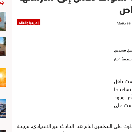
جد
اص
إفريقيا والعالم
بحمل مسدس
مدينة “مار
حست بثقل
تساعدها
ر وجود
امت على
رت على المعلمين أمام هذا الحادث غير الاعتيادي، مرجحة