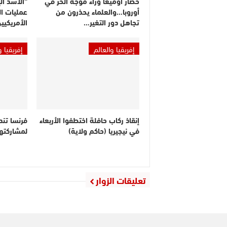
حصار أوميغا وراء موجة الحر في
أوروبا…والعلماء يحذرون من
عمليات ال
تجاهل دور التغير…
الأمريكيي
إفريقيا والعالم
إفريقيا و
إنقاذ ركاب حافلة اختطفوا الأربعاء
فرنسا تندد
في نيجيريا (حاكم ولاية)
لمشاركته
تعليقات الزوار