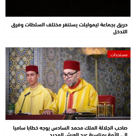
حريق بجماعة تيموليلت يستنفر مختلف السلطات وفرق
التدخل
مستجدات
صاحب الجلالة الملك محمد السادس يوجه خطابا ساميا
إلى الأمة بمناسبة عيد العرش المجيد