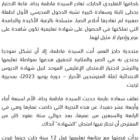
بلحافها التقليدي الحايك، تغادر السيدة فاطمة رحاة، قاعة الاختبار
بخطى ثابتة وسعادة كبيرة تشبه الدخول المدرسي الأول لطفلة
صغيرة لم تغادرها أحلام الصبا، متسلحة بالرغبة الأكيدة والجامحة
التي تملكتها في الحصول على شهادة تعليمية تكون شاهدة على
عزم وإصرار لا مثيل لهما.
متحدية حاجز العمر، أبت السيدة فاطمة، إلا أن تشكل نموذجا
يحتذى به في الصبر والمثابرة لتحقيق هدفها بمواصلة تعليمها
والترشح لاجتياز الامتحان الإقليمي الموحد لنيل شهادة الدروس
الابتدائية (فئة المترشحين الأحرار – دورة يونيو 2023)، بمديرية
تزنيت.
تغلف سعادة عارمة حديث السيدة فاطمة رحاة، الأم لسبعة أبناء
وأربعة عشر حفيدا، عن هذه التجربة التي خاضت غمارها وهي في
الرابعة والسبعين من عمرها، بعد حوالي ستة عقود كان من
المفترض أن تجتاز فيها امتحان “الشهادة” آنذاك.
بدأت قصتها مع متابعة تعليمها قبل 12 سنة خلت حينما قررت