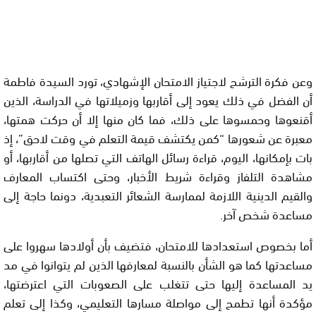
وعن فكرة الترشح لاجتياز الامتحان الإشهادي، تورد السيدة فاطمة
أن الفضل في ذلك يعود إلى أقاربها وزميلاتها في الدراسة، الذين
أقنعوها وحمسوها على ذلك، فما كان منها إلا أن حركت همتها،
معبرة عن شعورها “كمن يكتشف قيمة التعلم في وقت لاحق”، إذ
بات بإمكانها، اليوم، قراءة رسائل الهاتف التي تصلها من أقاربها، أو
مشاهدة التلفاز وقراءة شريط الأخبار، وحتى اكتساب المعارف
والقيم الدينية اللازمة لممارسة الشعائر التعبدية، دونما حاجة إلى
مساعدة شخص آخر.
أما بخصوص استعدادها للامتحان، فتضيف بأن أولادها سهروا على
مساعدتها كما هو الشأن بالنسبة لمعارفها الذين لم يتوانوا في مد
يد المساعدة إليها حتى تتغلب على الصعوبات التي اعترضتها،
مؤكدة أنها تطمح إلى مواصلة مسارها التعليمي، وكذا إلى تعلم