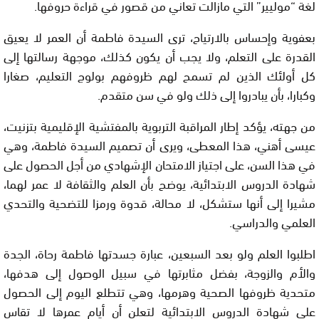
لغة “موليير” التي مازالت تعاني من قصور في قراءة حروفها.
بعفوية وإحساس بالارتياح، ترى السيدة فاطمة أن العمر لا يعيق
القدرة على التعلم، ولا يجب أن يكون كذلك، موجهة رسالتها إلى
كل أولئك الذين لم تسمح لهم ظروفهم بولوج التعليم، صغارا
وكبارا، بأن يبادروا إلى ذلك ولو في سن متقدم.
من جهته، يؤكد إطار المراقبة التربوية بالمفتشية الإقليمية بتزنيت،
عيسى أهني، هذا المعطى، ويرى أن تصميم السيدة فاطمة، وهي
في هذا السن، على اجتياز الامتحان الإشهادي من أجل الحصول على
شهادة الدروس الابتدائية، يوضح بأن العلم والثقافة لا عمر لهما،
مشيرا إلى أنها ستشكل، لا محالة، قدوة ورمزا للتضحية والتحدي
العلمي والدراسي.
اطلبوا العلم ولو بعد السبعين، عبارة جسدتها فاطمة رحاة، الجدة
والأم والزوجة، بفضل مثابرتها في سبيل الوصول إلى هدفها،
متحدية ظروفها الصحية وهرمها، وهي تتطلع اليوم إلى الحصول
على شهادة الدروس الابتدائية لتعلن أن أيام عمرها لا تقاس