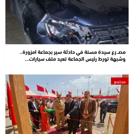
مصـ.رع سيدة مسنة في حادثة سير بجماعة امزورة..
وشبهة تورط رئيس الجماعة تعيد ملف سيارات…
مجتمع