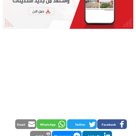
Email
WhatsApp
Twitter
Facebook
LinkedIn
Messenger
طباعة