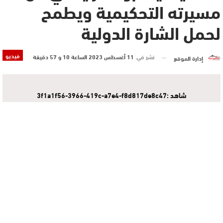
مسيرته التحكيمية ويطمح
لحمل الشارة الدولية
فيديو
نشر في
11 أغسطس 2023 الساعة 10 و 57 دقيقة
إدارة الموقع
شاهد :3f1a1f56-3966-419c-a7e4-f8d817de8c47