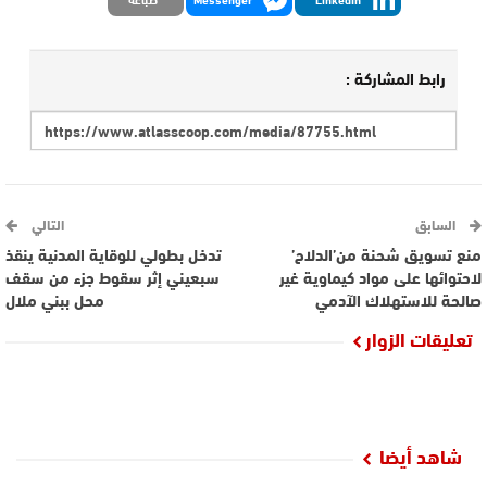
رابط المشاركة :
السابق
التالي
منع تسويق شحنة من’الدلاح’
تدخل بطولي للوقاية المدنية ينقذ
لاحتوائها على مواد كيماوية غير
سبعيني إثر سقوط جزء من سقف
صالحة للاستهلاك الآدمي
محل ببني ملال
تعليقات الزوار
شاهد أيضا