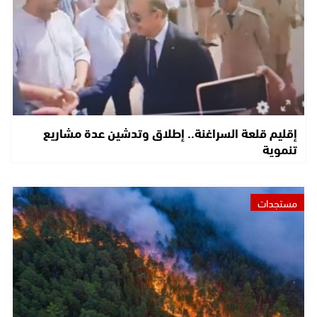
إقليم قلعة السراغنة.. إطلاق وتدشين عدة مشاريع
تنموية
مستجدات