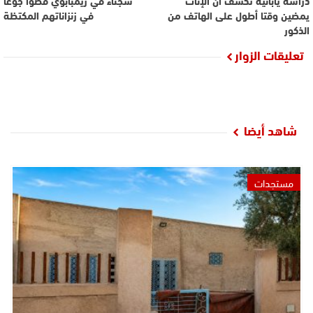
دراسة يابانية تكشف أن الإناث
سجناء في زيمبابوي قضوا جوعا
يمضين وقتا أطول على الهاتف من
في زنزاناتهم المكتظة
الذكور
تعليقات الزوار
شاهد أيضا
مستجدات