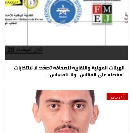
الهيئات المهنية والنقابية للصحافة تصعّد: لا لانتخابات
“مفصلة على المقاس” ولا للمساس…
رأي خاص