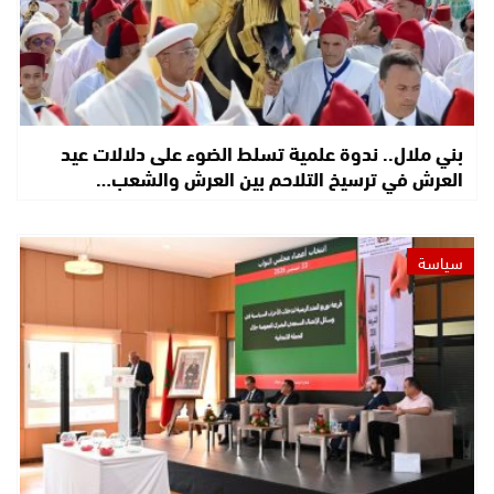
بني ملال.. ندوة علمية تسلط الضوء على دلالات عيد
العرش في ترسيخ التلاحم بين العرش والشعب…
سياسة