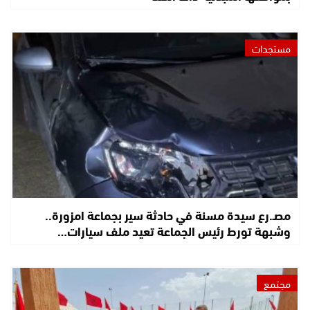
مستجدات
مصـ.رع سيدة مسنة في حادثة سير بجماعة امزورة..
وشبهة تورط رئيس الجماعة تعيد ملف سيارات…
مجتمع