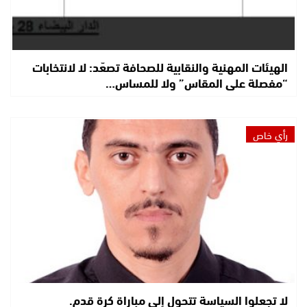
الهيئات المهنية والنقابية للصحافة تصعّد: لا لانتخابات
“مفصلة على المقاس” ولا للمساس…
رأي خاص
لا تجعلوا السياسة تتحول إلى مباراة كرة قدم.