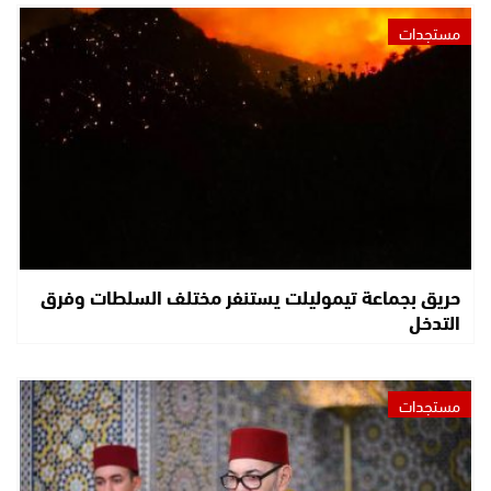
مستجدات
حريق بجماعة تيموليلت يستنفر مختلف السلطات وفرق
التدخل
مستجدات