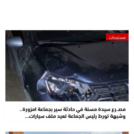
مستجدات
مصـ.رع سيدة مسنة في حادثة سير بجماعة امزورة..
وشبهة تورط رئيس الجماعة تعيد ملف سيارات…