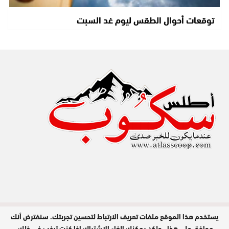
توقعات أحوال الطقس ليوم غد السبت
يستخدم هذا الموقع ملفات تعريف الارتباط لتحسين تجربتك. سنفترض أنك
مدير النشر : عبد الله عزي / جميع الحقوق
محفوظة © 2026
موافق على هذا ، ولكن يمكنك إلغاء الاشتراك إذا كنت ترغب في ذلك.