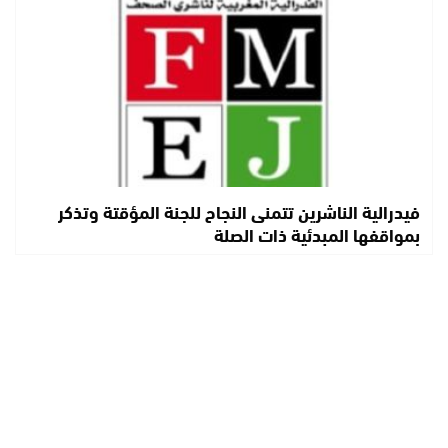
فيدرالية الناشرين تتمنى النجاح للجنة المؤقتة وتذكر
بمواقفها المبدئية ذات الصلة