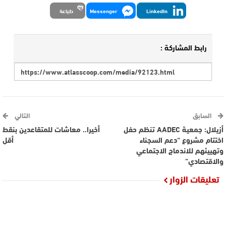
LinkedIn
Messenger
طباعة
رابط المشاركة :
السابق
التالي
أزيلال: جمعية AADEC تنظم حفل
أخيرا.. معاشات للمتقاعدين بنقط
اختتام مشروع “دعم السجناء
أقل
وتهييئهم للاندماج الاجتماعي
والاقتصادي”
تعليقات الزوار