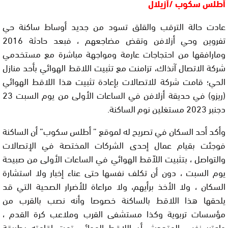
أطلس سكوب /أزيلال
عادت حالة الترقب والقلق تسود من جديد أوساط ساكنة حي
تفروين وحي أزلافن وتقض مضاجعهم ، فبعد حادثة 2016
ومارافقها من احتجاجات عارمة ومواجهة مباشرة مع مستخدمي
شركة الاتصال آنذاك، تزامنت مع تثبيت اللاقط الهوائي بأحد منازل
الحي؛ قامت شركة للاتصالات بإعادة تثبيت هذا اللاقط الهوائي
(ريزو) في حديقة أزلافن في الساعات الأولى من يوم السبت 23
دجنبر 2023 مستغلين نوم الساكنة.
وأكد أحد السكان في تصريح له لموقع ” أطلس سكوب” أن الساكنة
فوجئت بقيام عمال إحدى الشركات المختصة في الإتصالات
والتواصل ، بتثبيت اللاّقط الهوائي في الساعات الأولى من صبيحة
يوم السبت ، دون أن تكلف نفسها حتى عناء إخبار ولا استشارة
السكان ، ولا الأخذ برأيهم، ولا مراعاة للأضرار الصحية التي قد
يلحقها هذا اللاقط بالساكنة خصوصا وأنه نصب بالقرب من
مؤسسات تربوية وكذا مستشفى القرب وملاعب كرة القدم ،
واعتبر نفس المتحدث، أن اللاقط الهوائي تمت إقامته بطريقة