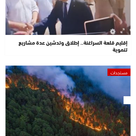
إقليم قلعة السراغنة.. إطلاق وتدشين عدة مشاريع
تنموية
مستجدات