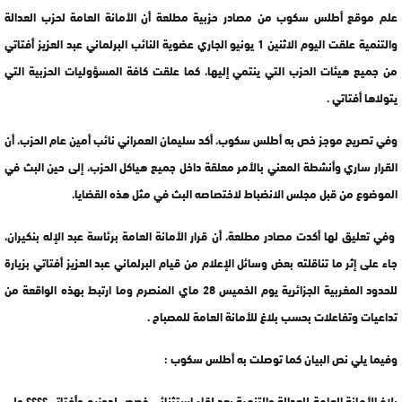
علم موقع أطلس سكوب من مصادر حزبية مطلعة أن الأمانة العامة لحزب العدالة
والتنمية علقت اليوم الاثنين 1 يونيو الجاري عضوية النائب البرلماني عبد العزيز أفتاتي
من جميع هيئات الحزب التي ينتمي إليها، كما علقت كافة المسؤوليات الحزبية التي
يتولاها أفتاتي .
وفي تصريح موجز خص به أطلس سكوب، أكد سليمان العمراني نائب أمين عام الحزب، أن
القرار ساري وأنشطة المعني بالأمر معلقة داخل جميع هياكل الحزب، إلى حين البث في
الموضوع من قبل مجلس الانضباط لاختصاصه البث في مثل هذه القضايا.
وفي تعليق لها أكدت مصادر مطلعة، أن قرار الأمانة العامة برئاسة عبد الإله بنكيران،
جاء على إثر ما تناقلته بعض وسائل الإعلام من قيام البرلماني عبد العزيز أفتاتي بزيارة
للحدود المغربية الجزائرية يوم الخميس 28 ماي المنصرم وما ارتبط بهذه الواقعة من
تداعيات وتفاعلات بحسب بلاغ للأمانة العامة للمصباح .
وفيما يلي نص البيان كما توصلت به أطلس سكوب :
بلاغ الأمانة العامة للعدالة والتنمية بعد لقاء استثنائي خصص لدوزيم وأفتاتي؟؟؟؟ على