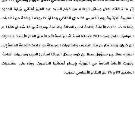
إثر ما تناقلته بعض وسائل الإعلام من قيام السيد عبد العزيز أفتاتي بزيارة للحدود
المغربية الجزائرية يوم الخميس 28 ماي الماضي وما ارتبط بهذه الواقعة من تداعيات
وتفاعلات، عقدت الأمانة العامة لحزب العدالة والتنمية يوم الاثنين 13 شعبان 1436 ه
الموافق لفاتح يونيه 2015 اجتماعا استثنائيا برئاسة الأخ الأمين العام الأستاذ عبد الإله
ابن كيران، وبعد تدارس هذا التصرف والتجاوزات المرتبطة به، خلصت الأمانة العامة إلى
اعتباره عملا غير مسؤول فضلا عن كونه يشكل انتهاكا لمبادئ الحزب وتوجهاته العامة،
وقررت الأمانة العامة في النهاية بإجماع أعضائها الحاضرين، وبناء على مقتضيات
المادتين 93 و 94 من النظام الأساسي للحزب: