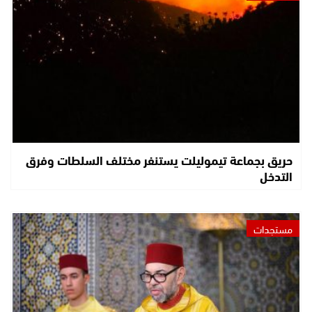
حريق بجماعة تيموليلت يستنفر مختلف السلطات وفرق
التدخل
مستجدات