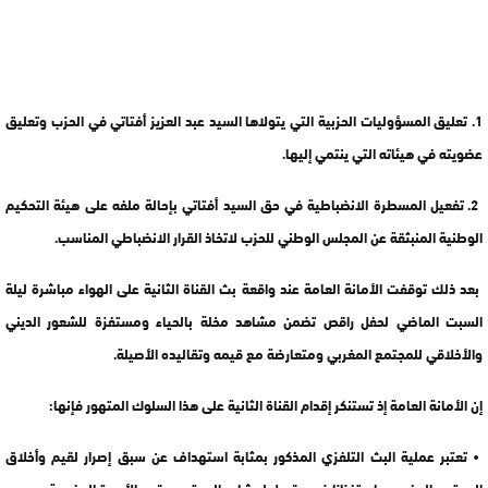
1. تعليق المسؤوليات الحزبية التي يتولاها السيد عبد العزيز أفتاتي في الحزب وتعليق
عضويته في هيئاته التي ينتمي إليها.
2. تفعيل المسطرة الانضباطية في حق السيد أفتاتي بإحالة ملفه على هيئة التحكيم
الوطنية المنبثقة عن المجلس الوطني للحزب لاتخاذ القرار الانضباطي المناسب.
بعد ذلك توقفت الأمانة العامة عند واقعة بث القناة الثانية على الهواء مباشرة ليلة
السبت الماضي لحفل راقص تضمن مشاهد مخلة بالحياء ومستفزة للشعور الديني
والأخلاقي للمجتمع المغربي ومتعارضة مع قيمه وتقاليده الأصيلة.
إن الأمانة العامة إذ تستنكر إقدام القناة الثانية على هذا السلوك المتهور فإنها:
• تعتبر عملية البث التلفزي المذكور بمثابة استهداف عن سبق إصرار لقيم وأخلاق
المجتمع المغربي واستفزازا غير مقبول لمشاعر المجتمع وقيم الأسرة المغربية؛