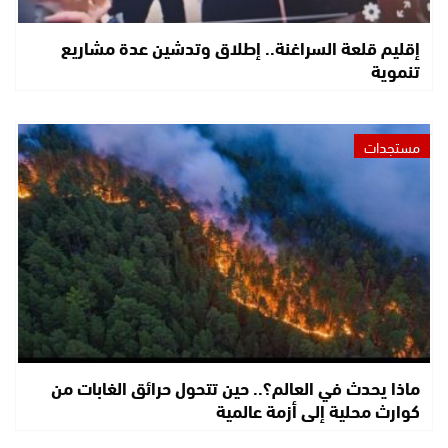
إقليم قلعة السراغنة.. إطلاق وتدشين عدة مشاريع
تنموية
مستجدات
ماذا يحدث في العالم؟.. حين تتحول حرائق الغابات من
كوارث محلية إلى أزمة عالمية