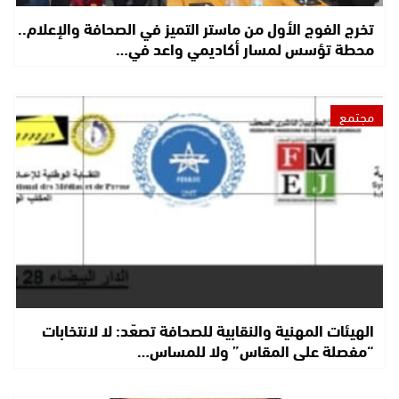
تخرج الفوج الأول من ماستر التميز في الصحافة والإعلام..
محطة تؤسس لمسار أكاديمي واعد في…
مجتمع
الهيئات المهنية والنقابية للصحافة تصعّد: لا لانتخابات
“مفصلة على المقاس” ولا للمساس…