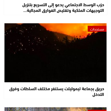
حزب الوسط الاجتماعي يدعو إلى التسريع بتنزيل
التوجيهات الملكية وتقليص الفوارق المجالية…
مستجدات
حريق بجماعة تيموليلت يستنفر مختلف السلطات وفرق
التدخل