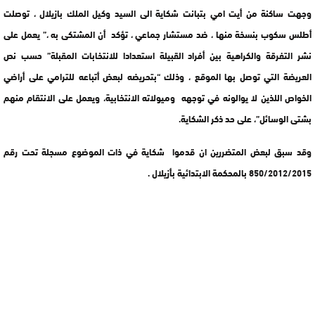
وجهت ساكنة من أيت امي بتبانت شكاية الى السيد وكيل الملك بازيلال ، توصلت
أطلس سكوب بنسخة منها ، ضد مستشار جماعي ، تؤكد أن المشتكى به ،” يعمل على
نشر التفرقة والكراهية بين أفراد القبيلة استعدادا للانتخابات المقبلة” حسب نص
العريضة التي توصل بها الموقع ، وذلك “بتحريضه لبعض أتباعه للترامي على أراضي
الخواص اللذين لا يوالونه في توجهه وميولاته الانتخابية، ويعمل على الانتقام منهم
بشتى الوسائل”، على حد ذكر الشكاية.
وقد سبق لبعض المتضررين ان قدموا شكاية في ذات الموضوع مسجلة تحت رقم
850/2012/2015 بالمحكمة الابتدائية بأزيلال .