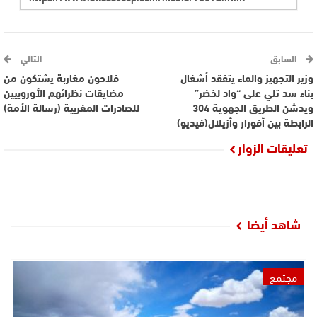
السابق
التالي
وزير التجهيز والماء يتفقد أشغال
فلاحون مغاربة يشتكون من
بناء سد تلي على “واد لخضر”
مضايقات نظرائهم الأوروبيين
ويدشن الطريق الجهوية 304
للصادرات المغربية (رسالة الأمة)
الرابطة بين أفورار وأزيلال(فيديو)
تعليقات الزوار
شاهد أيضا
مجتمع