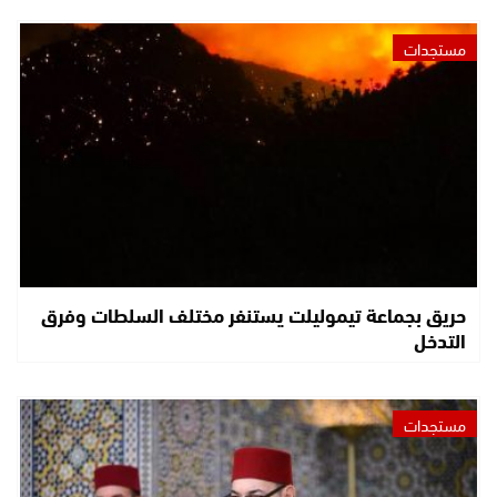
مستجدات
حريق بجماعة تيموليلت يستنفر مختلف السلطات وفرق
التدخل
مستجدات